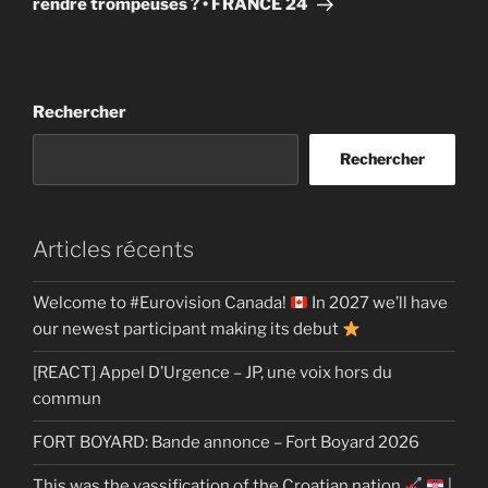
rendre trompeuses ? • FRANCE 24
Rechercher
Rechercher
Articles récents
Welcome to #Eurovision Canada!
In 2027 we’ll have
our newest participant making its debut
[REACT] Appel D’Urgence – JP, une voix hors du
commun
FORT BOYARD: Bande annonce – Fort Boyard 2026
This was the yassification of the Croatian nation
|