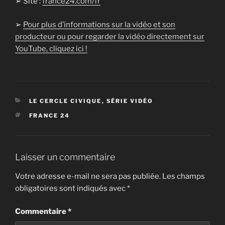
➢ Site :
france24.com/fr
➢
Pour plus d’informations sur la vidéo et son
producteur ou pour regarder la vidéo directement sur
YouTube, cliquez ici !
CATÉGORIES
LE CERCLE CIVIQUE
,
SÉRIE VIDÉO
ÉTIQUETTES
FRANCE 24
Laisser un commentaire
Votre adresse e-mail ne sera pas publiée.
Les champs
obligatoires sont indiqués avec
*
Commentaire
*