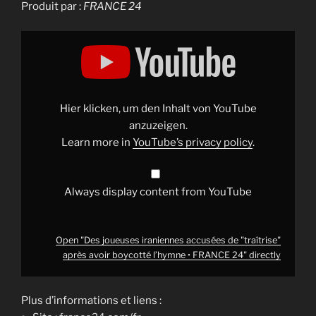
Produit par :
FRANCE 24
Display
"Des
joueuses
iraniennes
accusées
de
"traîtrise"
après
Hier klicken, um den Inhalt von YouTube
avoir
boycotté
anzuzeigen.
l’hymne
Learn more in
YouTube’s privacy policy
.
•
FRANCE
24"
from
YouTube
Always display content from YouTube
Open "Des joueuses iraniennes accusées de "traîtrise"
après avoir boycotté l’hymne • FRANCE 24" directly
Plus d’informations et liens :