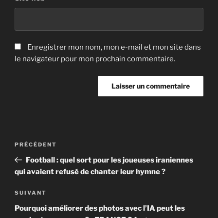
Enregistrer mon nom, mon e-mail et mon site dans
le navigateur pour mon prochain commentaire.
Navigation
Article
PRÉCÉDENT
de
précédent
Football : quel sort pour les joueuses iraniennes
l’article
qui avaient refusé de chanter leur hymne ?
Article
SUIVANT
suivant
Pourquoi améliorer des photos avec l’IA peut les