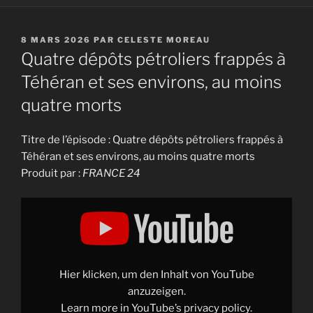
PUBLIÉ
8 MARS 2026
PAR
CELESTE MOREAU
LE
Quatre dépôts pétroliers frappés à
Téhéran et ses environs, au moins
quatre morts
Titre de l’épisode : Quatre dépôts pétroliers frappés à
Téhéran et ses environs, au moins quatre morts
Produit par :
FRANCE 24
Display
"Quatre
dépôts
pétroliers
frappés
à
Téhéran
et
Hier klicken, um den Inhalt von YouTube
ses
environs,
anzuzeigen.
au
Learn more in
YouTube’s privacy policy
.
moins