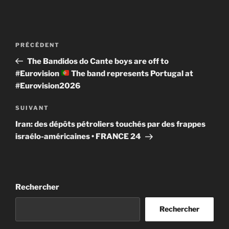
Navigation
Article
PRÉCÉDENT
de
précédent
The Bandidos do Cante boys are off to
l’article
#Eurovision
The band represents Portugal at
#Eurovision2026
Article
SUIVANT
suivant
Iran: des dépôts pétroliers touchés par des frappes
israélo-américaines • FRANCE 24
Rechercher
Rechercher