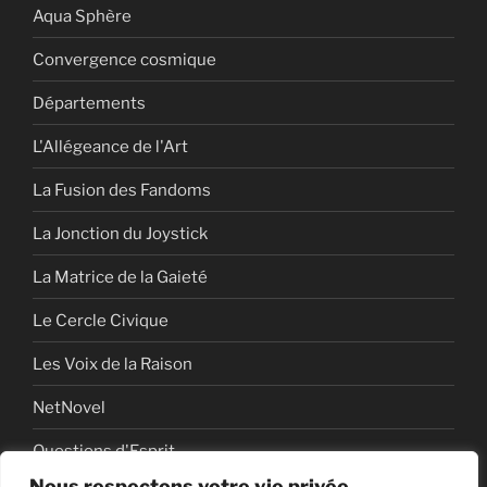
Aqua Sphère
Convergence cosmique
Départements
L'Allégeance de l'Art
La Fusion des Fandoms
La Jonction du Joystick
La Matrice de la Gaieté
Le Cercle Civique
Les Voix de la Raison
NetNovel
Questions d'Esprit
Nous respectons votre vie privée