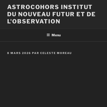
Aller
ASTROCOHORS INSTITUT
au
DU NOUVEAU FUTUR ET DE
contenu
principal
L'OBSERVATION
Menu
PUBLIÉ
8 MARS 2026
PAR
CELESTE MOREAU
LE