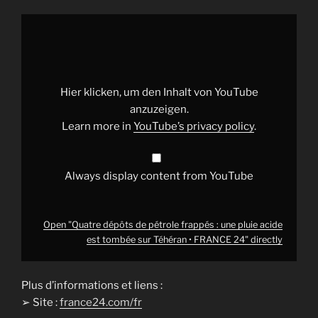
Display
"Quatre
dépôts
de
pétrole
frappés
:
une
Hier klicken, um den Inhalt von YouTube
pluie
acide
anzuzeigen.
est
Learn more in
YouTube’s privacy policy
.
tombée
sur
Téhéran
•
FRANCE
Always display content from YouTube
24"
from
YouTube
Open "Quatre dépôts de pétrole frappés : une pluie acide
est tombée sur Téhéran • FRANCE 24" directly
Plus d’informations et liens :
➢ Site :
france24.com/fr