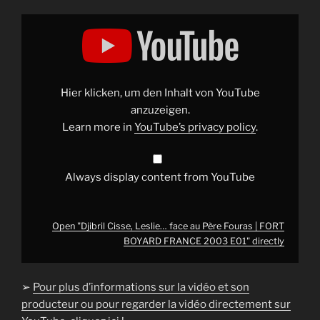
Display
"Djibril
Cisse,
Leslie…
face
au
Père
Fouras
Hier klicken, um den Inhalt von YouTube
|
FORT
anzuzeigen.
BOYARD
Learn more in
YouTube’s privacy policy
.
FRANCE
2003
E01"
from
YouTube
Always display content from YouTube
Open "Djibril Cisse, Leslie… face au Père Fouras | FORT
BOYARD FRANCE 2003 E01" directly
➢
Pour plus d’informations sur la vidéo et son
producteur ou pour regarder la vidéo directement sur