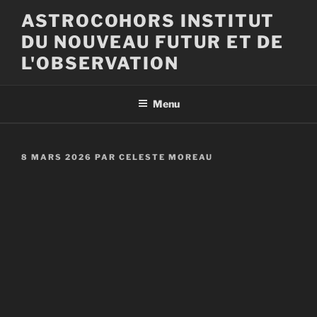
Aller
ASTROCOHORS INSTITUT
au
DU NOUVEAU FUTUR ET DE
contenu
principal
L'OBSERVATION
Menu
PUBLIÉ
8 MARS 2026
PAR
CELESTE MOREAU
LE