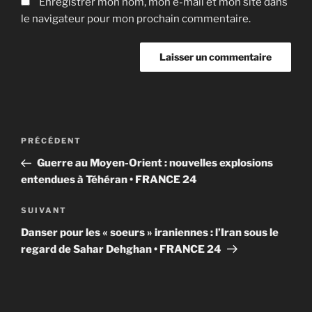
Enregistrer mon nom, mon e-mail et mon site dans
le navigateur pour mon prochain commentaire.
Navigation
Article
PRÉCÉDENT
de
précédent
Guerre au Moyen-Orient : nouvelles explosions
l’article
entendues à Téhéran • FRANCE 24
Article
SUIVANT
suivant
Danser pour les « soeurs » iraniennes : l’Iran sous le
regard de Sahar Dehghan • FRANCE 24