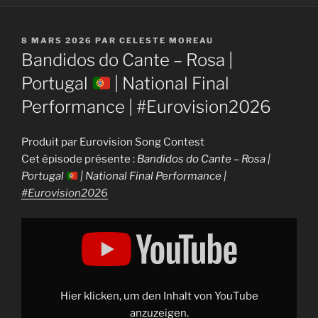
PUBLIÉ
8 MARS 2026
PAR
CELESTE MOREAU
LE
Bandidos do Cante – Rosa |
Portugal
| National Final
Performance | #Eurovision2026
Produit par Eurovision Song Contest
Cet épisode présente :
Bandidos do Cante – Rosa |
Portugal
| National Final Performance |
#Eurovision2026
Display
"Bandidos
do
Cante
–
Rosa
|
Portugal
Hier klicken, um den Inhalt von YouTube
|
anzuzeigen.