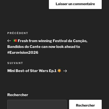
Navigation
Article
PRÉCÉDENT
de
précédent
Fresh from winning Festival da Canção,
l’article
Bandidos do Cante can now look ahead to
#Eurovision2026
Article
SUIVANT
suivant
Mini Best-of Star Wars Ep.1
Rechercher
Rechercher