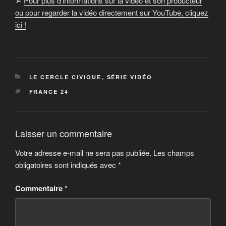
➢
Pour plus d’informations sur la vidéo et son producteur
ou pour regarder la vidéo directement sur YouTube, cliquez
ici !
CATÉGORIES
LE CERCLE CIVIQUE
,
SÉRIE VIDÉO
ÉTIQUETTES
FRANCE 24
Laisser un commentaire
Votre adresse e-mail ne sera pas publiée.
Les champs
obligatoires sont indiqués avec
*
Commentaire
*