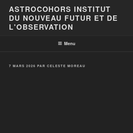
Aller
ASTROCOHORS INSTITUT
au
DU NOUVEAU FUTUR ET DE
contenu
principal
L'OBSERVATION
Menu
PUBLIÉ
7 MARS 2026
PAR
CELESTE MOREAU
LE