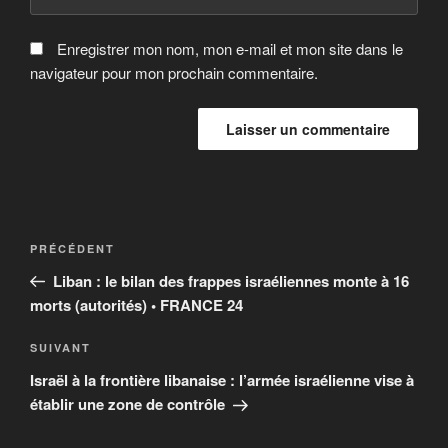
Enregistrer mon nom, mon e-mail et mon site dans le
navigateur pour mon prochain commentaire.
Navigation
Article
PRÉCÉDENT
de
précédent
Liban : le bilan des frappes israéliennes monte à 16
l’article
morts (autorités) • FRANCE 24
Article
SUIVANT
suivant
Israël à la frontière libanaise : l’armée israélienne vise à
établir une zone de contrôle