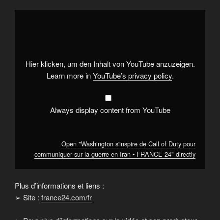
Display
"Washington
s'inspire
de
Call
of
Duty
pour
Hier klicken, um den Inhalt von YouTube anzuzeigen.
communiquer
sur
Learn more in
YouTube’s privacy policy
.
la
guerre
en
Iran
•
Always display content from YouTube
FRANCE
24"
from
YouTube
Open "Washington s'inspire de Call of Duty pour
communiquer sur la guerre en Iran • FRANCE 24" directly
Plus d’informations et liens :
➢ Site :
france24.com/fr