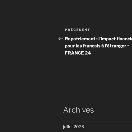
Navigation
Article
PRÉCÉDENT
de
précédent
Rapatriement : l’impact financi
pour les français à l’étranger •
l’article
FRANCE 24
Archives
juillet 2026