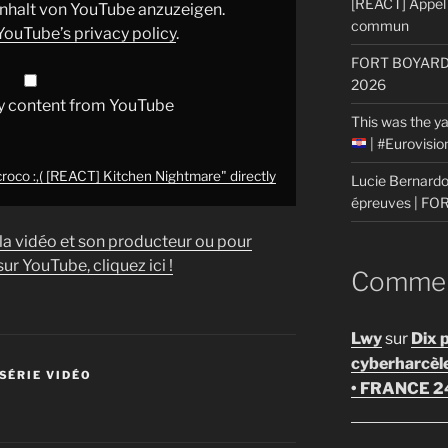
[REACT] Appel 
 Inhalt von YouTube anzuzeigen.
commun
YouTube’s privacy policy
.
FORT BOYARD: 
2026
y content from YouTube
This was the ya
| #Eurovisi
roco :,( [REACT] Kitchen Nightmare" directly
Lucie Bernardon
épreuves | F
 la vidéo et son producteur ou pour
ur YouTube, cliquez ici !
Comment
Lwy
sur
Dix 
cyberharcèl
SÉRIE VIDÉO
• FRANCE 2