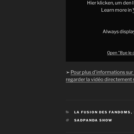
:,
Hier klicken, um den
(
Learn more in
[REACT]
Kitchen
Nightmare"
Always displa
from
YouTube
Open "Bye le c
➢
Pour plus d’informations sur
regarder la vidéo directement s
CATÉGORIES
LA FUSION DES FANDOMS
,
ÉTIQUETTES
SADPANDA SHOW