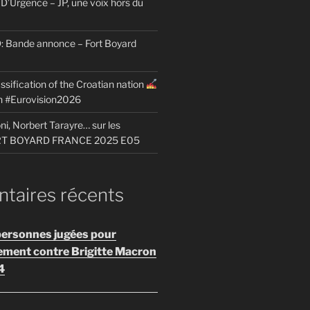
D’Urgence – JP, une voix hors du
Bande annonce – Fort Boyard
ssification of the Croatian nation
on #Eurovision2026
i, Norbert Tarayre… sur les
ORT BOYARD FRANCE 2025 E05
aires récents
personnes jugées pour
ement contre Brigitte Macron
4