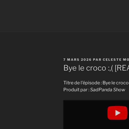
PUBLIÉ
7 MARS 2026
PAR
CELESTE M
LE
Bye le croco :,( [
Titre de l’épisode : Bye le cro
Produit par :
SadPanda Show
Display
"Bye
le
croco