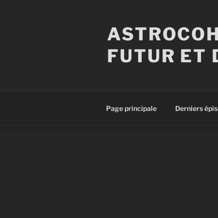
Aller
au
ASTROCOH
contenu
principal
FUTUR ET 
Page principale
Derniers épi