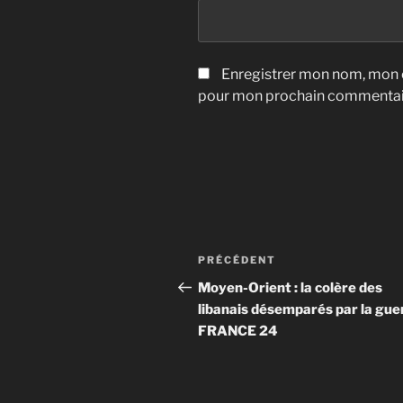
Enregistrer mon nom, mon e
pour mon prochain commentai
Navigation
Article
PRÉCÉDENT
de
précédent
Moyen-Orient : la colère des
libanais désemparés par la guer
l’article
FRANCE 24