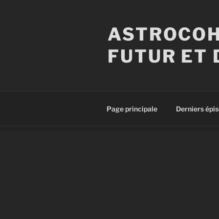
Aller
au
ASTROCOH
contenu
principal
FUTUR ET 
Page principale
Derniers épi