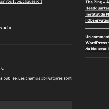
ur YouTube, cliquez ici !
The Ping –
Headquarte
Institut du 
l’Observatio
 VIDÉO
Un comment
WordPress
du Nouveau F
re
s publiée.
Les champs obligatoires sont