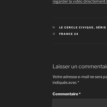
regarder la vidéo directement s
CATÉGORIES
LE CERCLE CIVIQUE
,
SÉRIE
ÉTIQUETTES
FRANCE 24
Laisser un commentai
Votre adresse e-mail ne sera pa
indiqués avec
*
Commentaire
*