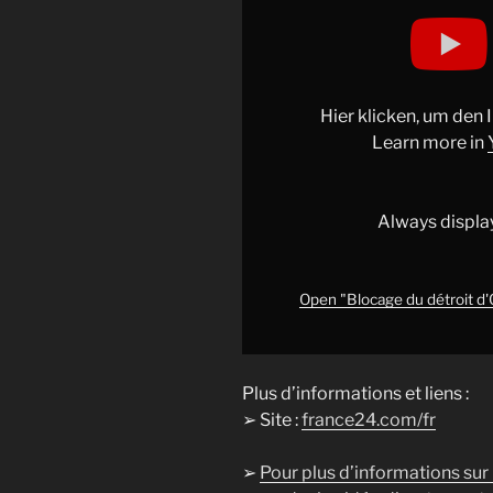
Display
"Blocage
du
détroit
d'Ormuz
Hier klicken, um den
par
Learn more in
l'Iran
:
quel
Always displa
impact
sur
l'éconnomie
Open "Blocage du détroit d'O
mondiale
?
•
Plus d’informations et liens :
FRANCE
➢ Site :
france24.com/fr
24"
from
➢
Pour plus d’informations sur
YouTube