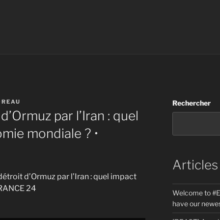
OREAU
Rechercher
d’Ormuz par l’Iran : quel
omie mondiale ? •
Articles
détroit d’Ormuz par l’Iran : quel impact
 FRANCE 24
Welcome to #E
have our newes