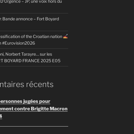
D’Urgence – JP, une voix hors du
Bande annonce – Fort Boyard
ssification of the Croatian nation
on #Eurovision2026
i, Norbert Tarayre… sur les
ORT BOYARD FRANCE 2025 E05
aires récents
personnes jugées pour
ement contre Brigitte Macron
4