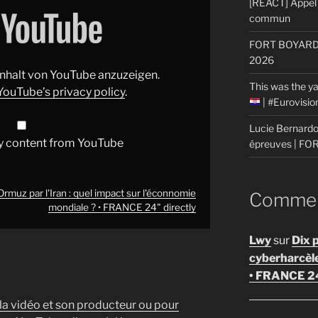
[REACT] Appel 
commun
FORT BOYARD: 
2026
 Inhalt von YouTube anzuzeigen.
This was the ya
YouTube’s privacy policy
.
| #Eurovisi
Lucie Bernardon
y content from YouTube
épreuves | F
rmuz par l'Iran : quel impact sur l'éconnomie
Comment
mondiale ? • FRANCE 24" directly
Lwy
sur
Dix 
cyberharcèl
• FRANCE 2
 la vidéo et son producteur ou pour