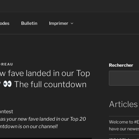
sodes
Bulletin
Imprimer
OREAU
Rechercher
 fave landed in our Top
?
The full countdown
Articles
ontest
as your new fave landed in our Top 20
Welcome to #E
untdown is on our channel!
have our newes