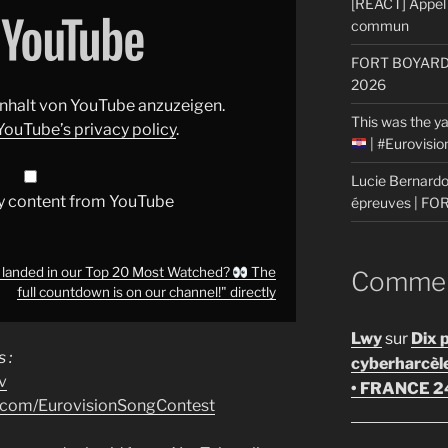
[REACT] Appel 
commun
FORT BOYARD: 
2026
 Inhalt von YouTube anzuzeigen.
This was the ya
YouTube’s privacy policy
.
| #Eurovisi
Lucie Bernardon
y content from YouTube
épreuves | F
 landed in our Top 20 Most Watched?
The
Comment
full countdown is on our channel!" directly
Lwy
sur
Dix 
 :
cyberharcèl
v
• FRANCE 2
k.com/EurovisionSongContest