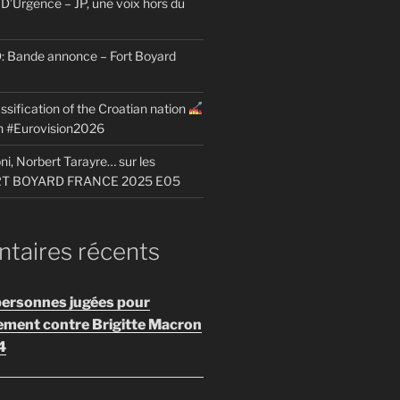
D’Urgence – JP, une voix hors du
Bande annonce – Fort Boyard
ssification of the Croatian nation
on #Eurovision2026
i, Norbert Tarayre… sur les
ORT BOYARD FRANCE 2025 E05
aires récents
personnes jugées pour
ement contre Brigitte Macron
4