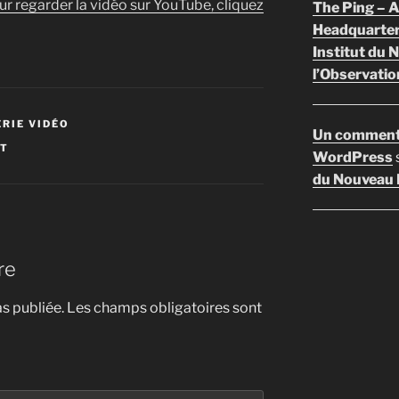
ur regarder la vidéo sur YouTube, cliquez
The Ping –
Headquarte
Institut du 
l’Observatio
ÉRIE VIDÉO
Un comment
ST
WordPress
du Nouveau F
re
s publiée.
Les champs obligatoires sont