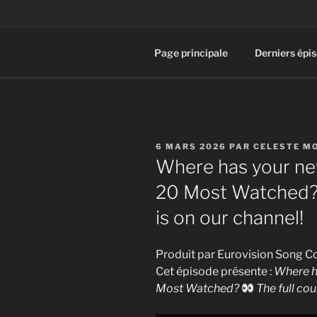
Page principale
Derniers épi
PUBLIÉ
6 MARS 2026
PAR
CELESTE M
LE
Where has your new
20 Most Watched
is on our channel!
Produit par Eurovision Song C
Cet épisode présente :
Where h
Most Watched?
The full co