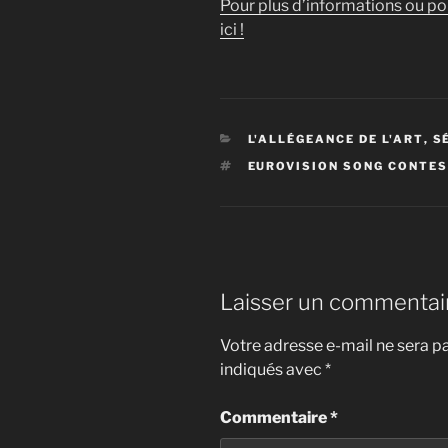
Pour plus d’informations ou po
our
ici !
channel!"
from
YouTube
CATÉGORIES
L'ALLÉGEANCE DE L'ART
,
S
ÉTIQUETTES
EUROVISION SONG CONTE
Laisser un commentai
Votre adresse e-mail ne sera pa
indiqués avec
*
Commentaire
*