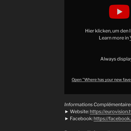
Display
"Where
has
your
new
Hier klicken, um den
fave
Learn more in
landed
in
our
Always displa
Top
20
Most
Open "Where has your new fave
Watched?
The
Informations Complémentaires
full
► Website:
https://eurovision.t
countdown
► Facebook:
https://faceboo
is
on