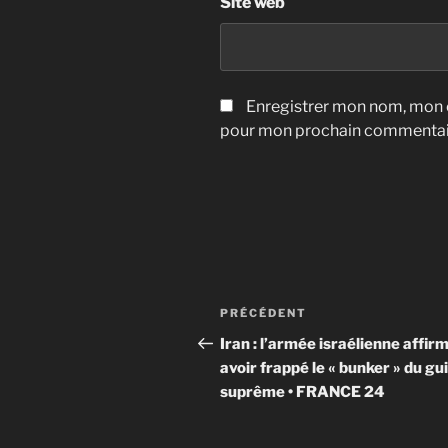
Site web
Enregistrer mon nom, mon e
pour mon prochain commentai
Navigation
Article
PRÉCÉDENT
de
précédent
Iran : l’armée israélienne affir
avoir frappé le « bunker » du gu
l’article
suprême • FRANCE 24