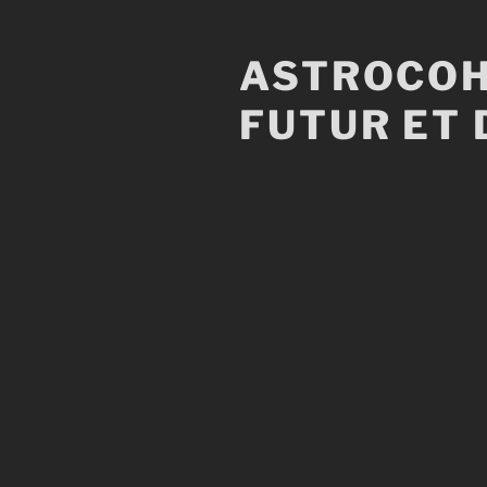
Aller
au
ASTROCOH
contenu
principal
FUTUR ET 