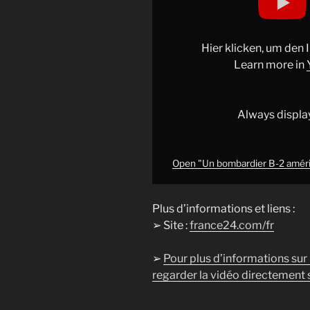
bombardier
B-
2
Hier klicken, um den
américain
Learn more in
abattu
par
l’Iran
Always displa
?
•
FRANCE
Open "Un bombardier B-2 américa
24"
from
Plus d’informations et liens :
YouTube
➢ Site :
france24.com/fr
➢
Pour plus d’informations sur
regarder la vidéo directement s