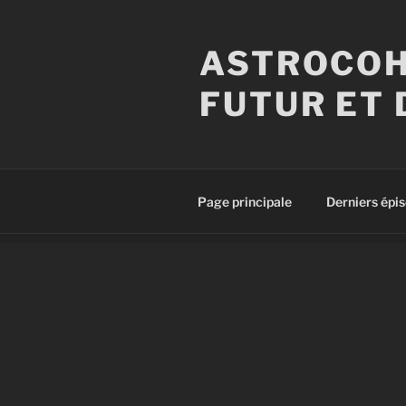
Aller
au
ASTROCOH
contenu
principal
FUTUR ET 
Page principale
Derniers épi