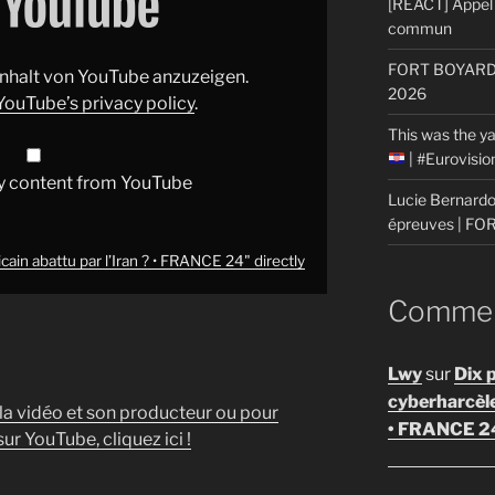
[REACT] Appel 
commun
FORT BOYARD: 
 Inhalt von YouTube anzuzeigen.
2026
YouTube’s privacy policy
.
This was the ya
| #Eurovisi
y content from YouTube
Lucie Bernardon
épreuves | F
in abattu par l’Iran ? • FRANCE 24" directly
Comment
Lwy
sur
Dix 
cyberharcèl
 la vidéo et son producteur ou pour
• FRANCE 2
ur YouTube, cliquez ici !