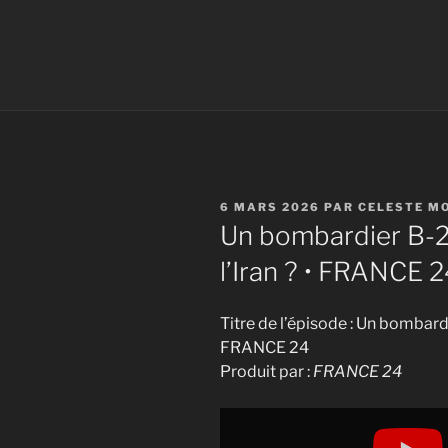
PUBLIÉ
6 MARS 2026
PAR
CELESTE M
LE
Un bombardier B-2
l’Iran ? • FRANCE 
Titre de l’épisode : Un bombardi
FRANCE 24
Produit par :
FRANCE 24
Display
"Un