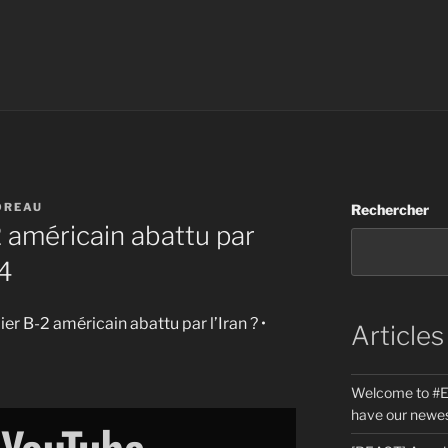
OREAU
Rechercher
 américain abattu par
24
er B-2 américain abattu par l’Iran ? •
Articles
Welcome to #E
have our newes