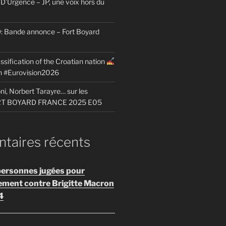
D’Urgence – JP, une voix hors du
Bande annonce – Fort Boyard
ssification of the Croatian nation
on #Eurovision2026
i, Norbert Tarayre… sur les
ORT BOYARD FRANCE 2025 E05
aires récents
personnes jugées pour
ement contre Brigitte Macron
4