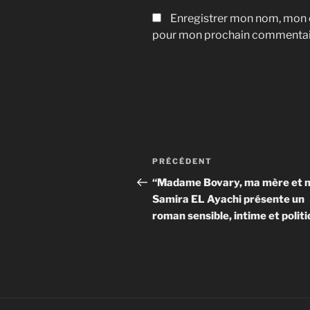
Enregistrer mon nom, mon e
pour mon prochain commentai
Navigation
Article
PRÉCÉDENT
de
précédent
“Madame Bovary, ma mère et 
Samira EL Ayachi présente un
l’article
roman sensible, intime et polit