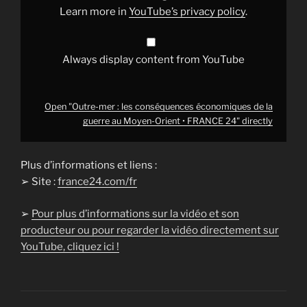
au
Learn more in
YouTube’s privacy policy
.
Moyen-
Orient
•
FRANCE
24"
Always display content from YouTube
from
YouTube
Open "Outre-mer : les conséquences économiques de la
guerre au Moyen-Orient • FRANCE 24" directly
Plus d’informations et liens :
➢ Site :
france24.com/fr
➢
Pour plus d’informations sur la vidéo et son
producteur ou pour regarder la vidéo directement sur
YouTube, cliquez ici !