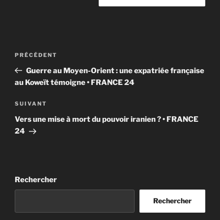
Navigation
Article
PRÉCÉDENT
de
précédent
Guerre au Moyen-Orient : une expatriée française
l’article
au Koweït témoigne • FRANCE 24
Article
SUIVANT
suivant
Vers une mise à mort du pouvoir iranien ? • FRANCE
24
Rechercher
Rechercher