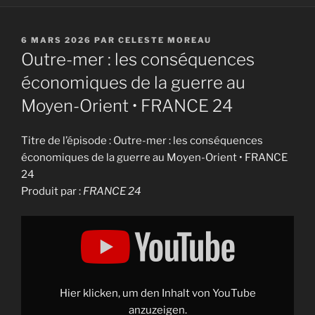
PUBLIÉ
6 MARS 2026
PAR
CELESTE MOREAU
LE
Outre-mer : les conséquences
économiques de la guerre au
Moyen-Orient • FRANCE 24
Titre de l’épisode : Outre-mer : les conséquences
économiques de la guerre au Moyen-Orient • FRANCE
24
Produit par :
FRANCE 24
Display
"Outre-
mer
:
les
conséquences
économiques
de
Hier klicken, um den Inhalt von YouTube
la
guerre
anzuzeigen.