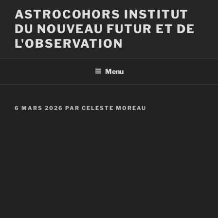
Aller
ASTROCOHORS INSTITUT
au
DU NOUVEAU FUTUR ET DE
contenu
principal
L'OBSERVATION
Menu
PUBLIÉ
6 MARS 2026
PAR
CELESTE MOREAU
LE