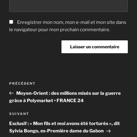
Enregistrer mon nom, mon e-mail et mon site dans
le navigateur pour mon prochain commentaire.
Navigation
Article
PRÉCÉDENT
de
précédent
Moyen-Orient : des millions misés sur la guerre
l’article
grâce à Polymarket • FRANCE 24
Article
SUIVANT
suivant
Exclusif : « Mon fils et moi avons été torturés », dit
Sylvia Bongo, ex-Première dame du Gabon