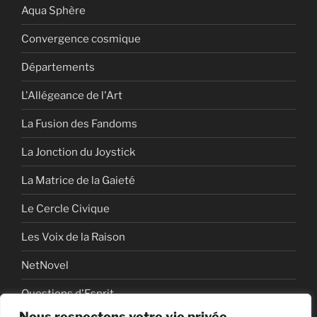
Aqua Sphère
Convergence cosmique
Départements
L'Allégeance de l'Art
La Fusion des Fandoms
La Jonction du Joystick
La Matrice de la Gaieté
Le Cercle Civique
Les Voix de la Raison
NetNovel
Questions d'Esprit
Nous respectons votre vie privée