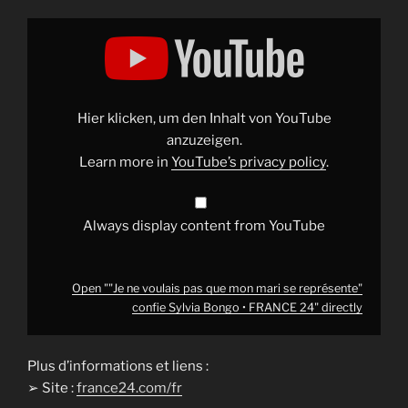
Display
""Je
ne
voulais
pas
que
mon
mari
Hier klicken, um den Inhalt von YouTube
se
représente"
anzuzeigen.
confie
Learn more in
YouTube’s privacy policy
.
Sylvia
Bongo
•
FRANCE
24"
Always display content from YouTube
from
YouTube
Open ""Je ne voulais pas que mon mari se représente"
confie Sylvia Bongo • FRANCE 24" directly
Plus d’informations et liens :
➢ Site :
france24.com/fr