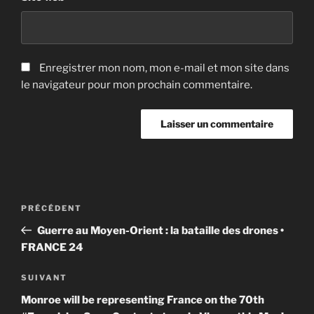
Enregistrer mon nom, mon e-mail et mon site dans
le navigateur pour mon prochain commentaire.
Navigation
Article
PRÉCÉDENT
de
précédent
Guerre au Moyen-Orient : la bataille des drones •
l’article
FRANCE 24
Article
SUIVANT
suivant
Monroe will be representing France on the 70th