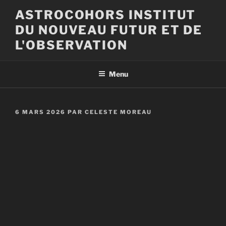
Aller
ASTROCOHORS INSTITUT
au
DU NOUVEAU FUTUR ET DE
contenu
principal
L'OBSERVATION
Menu
PUBLIÉ
6 MARS 2026
PAR
CELESTE MOREAU
LE