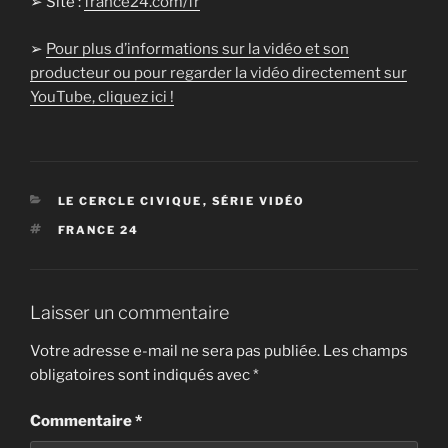
➢ Site :
france24.com/fr
➢
Pour plus d’informations sur la vidéo et son
producteur ou pour regarder la vidéo directement sur
YouTube, cliquez ici !
CATÉGORIES
LE CERCLE CIVIQUE
,
SÉRIE VIDÉO
ÉTIQUETTES
FRANCE 24
Laisser un commentaire
Votre adresse e-mail ne sera pas publiée.
Les champs
obligatoires sont indiqués avec
*
Commentaire
*