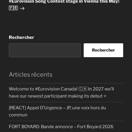
#Eurovision Song Contest stage in Vienna this May!
🇫🇷
Rechercher
Rechercher
Articles récents
Welcome to #Eurovision Canada! 🇨🇦 In 2027 we’ll
have our newest participant making its debut ⭐
[REACT] Appel D’Urgence – JP, une voix hors du
commun
FORT BOYARD: Bande annonce – Fort Boyard 2026