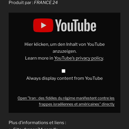
Produit par :
FRANCE 24
Display
"Iran
:
des
fidèles
du
régime
manifestent
Hier klicken, um den Inhalt von YouTube
contre
les
anzuzeigen.
frappes
Learn more in
YouTube’s privacy policy
.
israéliennes
et
américaines"
from
YouTube
Always display content from YouTube
Open "Iran : des fidèles du régime manifestent contre les
frappes israéliennes et américaines" directly
Plus d’informations et liens :