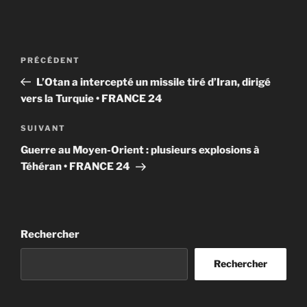
Navigation
Article
PRÉCÉDENT
de
précédent
L’Otan a intercepté un missile tiré d’Iran, dirigé
l’article
vers la Turquie • FRANCE 24
Article
SUIVANT
suivant
Guerre au Moyen-Orient : plusieurs explosions à
Téhéran • FRANCE 24
Rechercher
Rechercher