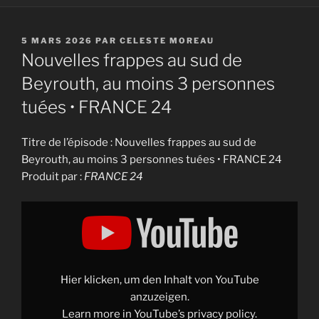
PUBLIÉ
5 MARS 2026
PAR
CELESTE MOREAU
LE
Nouvelles frappes au sud de
Beyrouth, au moins 3 personnes
tuées • FRANCE 24
Titre de l’épisode : Nouvelles frappes au sud de
Beyrouth, au moins 3 personnes tuées • FRANCE 24
Produit par :
FRANCE 24
Display
"Nouvelles
frappes
au
sud
de
Beyrouth,
au
Hier klicken, um den Inhalt von YouTube
moins
3
anzuzeigen.
personnes
Learn more in
YouTube’s privacy policy
.
tuées