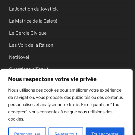
La Jonction du Joystick
La Matrice de la Gaieté
Le Cercle Civique
Les Voix de la Raison
NetNovel
Questions d'Esprit
Nous respectons votre vie privée
Série
Nous utilisons des cookies pour améliorer votre expérience
Série vidéo
de navigation, vous proposer des publicités ou des contenus
personnalisés et analyser notre trafic. En cliquant sur "Tout
accepter", vous consentez à ce que nous utilisions des
cookies.
Politique de confidentialité
Fièrement propulsé par
WordPress
Personnaliser
Rejeter tout
Tout accepter