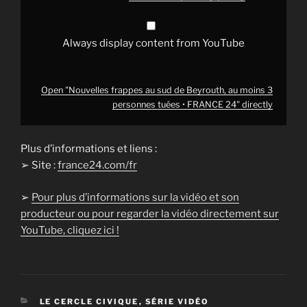
•
FRANCE
24"
from
Always display content from YouTube
YouTube
Open "Nouvelles frappes au sud de Beyrouth, au moins 3
personnes tuées • FRANCE 24" directly
Plus d’informations et liens :
➢ Site :
france24.com/fr
➢
Pour plus d’informations sur la vidéo et son
producteur ou pour regarder la vidéo directement sur
YouTube, cliquez ici !
CATÉGORIES
LE CERCLE CIVIQUE
,
SÉRIE VIDÉO