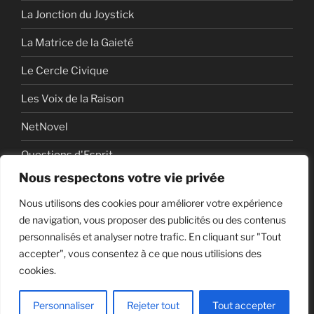
La Jonction du Joystick
La Matrice de la Gaieté
Le Cercle Civique
Les Voix de la Raison
NetNovel
Questions d'Esprit
Nous respectons votre vie privée
Série
Nous utilisons des cookies pour améliorer votre expérience
Série vidéo
de navigation, vous proposer des publicités ou des contenus
personnalisés et analyser notre trafic. En cliquant sur "Tout
accepter", vous consentez à ce que nous utilisions des
cookies.
Politique de confidentialité
Fièrement propulsé par
WordPress
Personnaliser
Rejeter tout
Tout accepter