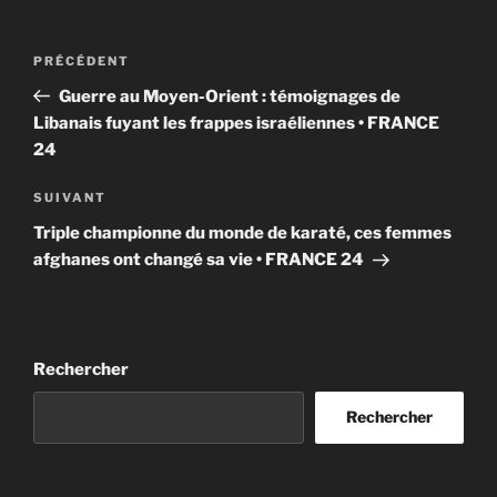
Navigation
Article
PRÉCÉDENT
de
précédent
Guerre au Moyen-Orient : témoignages de
l’article
Libanais fuyant les frappes israéliennes • FRANCE
24
Article
SUIVANT
suivant
Triple championne du monde de karaté, ces femmes
afghanes ont changé sa vie • FRANCE 24
Rechercher
Rechercher