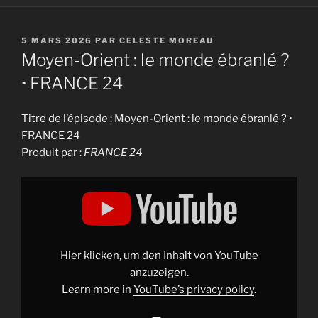
PUBLIÉ
5 MARS 2026
PAR
CELESTE MOREAU
LE
Moyen-Orient : le monde ébranlé ?
• FRANCE 24
Titre de l’épisode : Moyen-Orient : le monde ébranlé ? •
FRANCE 24
Produit par :
FRANCE 24
Display
"Moyen-
Orient
:
le
monde
ébranlé
?
Hier klicken, um den Inhalt von YouTube
•
FRANCE
anzuzeigen.
24"
Learn more in
YouTube’s privacy policy
.
from
YouTube