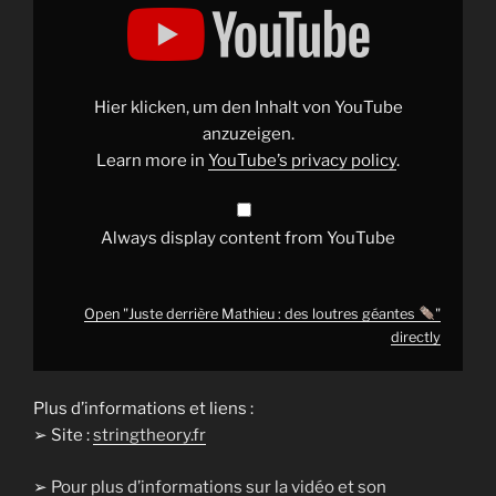
"Juste
derrière
Mathieu
:
des
loutres
géantes
Hier klicken, um den Inhalt von YouTube
"
anzuzeigen.
from
Learn more in
YouTube’s privacy policy
.
YouTube
Always display content from YouTube
Open "Juste derrière Mathieu : des loutres géantes
"
directly
Plus d’informations et liens :
➢ Site :
stringtheory.fr
➢
Pour plus d’informations sur la vidéo et son