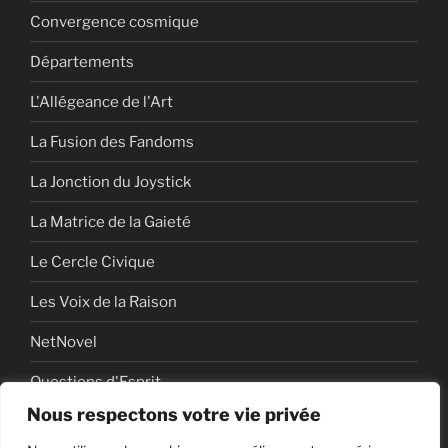
Convergence cosmique
Départements
L'Allégeance de l'Art
La Fusion des Fandoms
La Jonction du Joystick
La Matrice de la Gaieté
Le Cercle Civique
Les Voix de la Raison
NetNovel
Questions d'Esprit
Nous respectons votre vie privée
Série