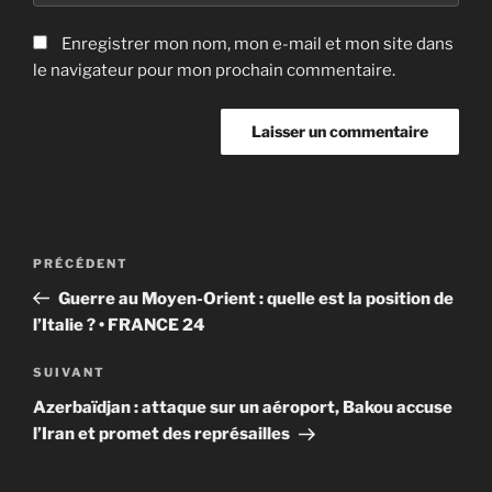
Enregistrer mon nom, mon e-mail et mon site dans
le navigateur pour mon prochain commentaire.
Navigation
Article
PRÉCÉDENT
de
précédent
Guerre au Moyen-Orient : quelle est la position de
l’article
l’Italie ? • FRANCE 24
Article
SUIVANT
suivant
Azerbaïdjan : attaque sur un aéroport, Bakou accuse
l’Iran et promet des représailles