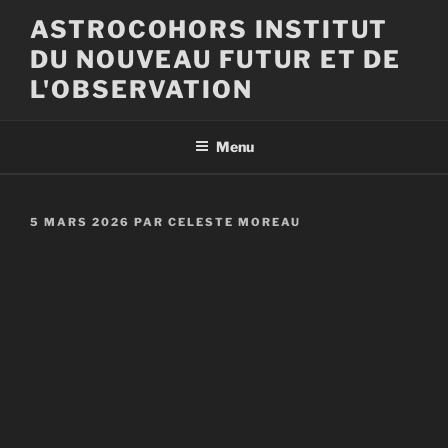
Aller
ASTROCOHORS INSTITUT
au
DU NOUVEAU FUTUR ET DE
contenu
principal
L'OBSERVATION
Menu
PUBLIÉ
5 MARS 2026
PAR
CELESTE MOREAU
LE