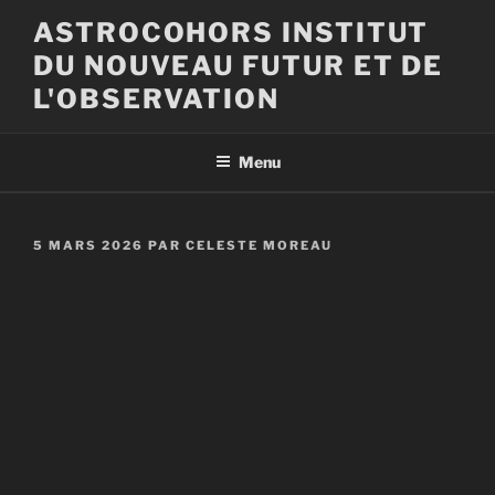
Aller
ASTROCOHORS INSTITUT
au
DU NOUVEAU FUTUR ET DE
contenu
principal
L'OBSERVATION
Menu
PUBLIÉ
5 MARS 2026
PAR
CELESTE MOREAU
LE