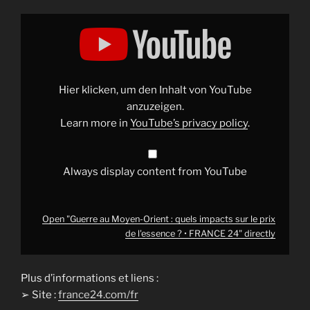
Display
"Guerre
au
Moyen-
Orient
:
quels
impacts
Hier klicken, um den Inhalt von YouTube
sur
le
anzuzeigen.
prix
Learn more in
YouTube’s privacy policy
.
de
l'essence
?
•
FRANCE
Always display content from YouTube
24"
from
YouTube
Open "Guerre au Moyen-Orient : quels impacts sur le prix
de l'essence ? • FRANCE 24" directly
Plus d’informations et liens :
➢ Site :
france24.com/fr