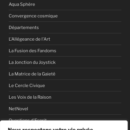
Aqua Sphère
Convergence cosmique
Départements
L'Allégeance de l'Art
La Fusion des Fandoms
La Jonction du Joystick
La Matrice de la Gaieté
Le Cercle Civique
Les Voix de la Raison
NetNovel
Questions d'Esprit
Nous respectons votre vie privée