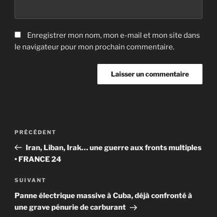
Enregistrer mon nom, mon e-mail et mon site dans
le navigateur pour mon prochain commentaire.
Navigation
Article
PRÉCÉDENT
de
précédent
Iran, Liban, Irak… une guerre aux fronts multiples
l’article
• FRANCE 24
Article
SUIVANT
suivant
Panne électrique massive à Cuba, déjà confronté à
une grave pénurie de carburant