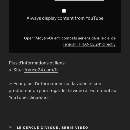
24"
from
YouTube
Always display content from YouTube
Open "Moyen-Orient: combats aériens dans le ciel de
Téhéran • FRANCE 24" directly
Plus d’informations et liens :
➢ Site :
france24.com/fr
➢
Pour plus d’informations sur la vidéo et son
producteur ou pour regarder la vidéo directement sur
YouTube, cliquez ici !
CATÉGORIES
LE CERCLE CIVIQUE
,
SÉRIE VIDÉO