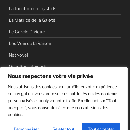
La Jonction du Joystick
La Matrice de la Gaieté
Le Cercle Civique
Les Voix de la Raison
NetNovel
Questions d'Esprit
Nous respectons votre vie privée
Série
Nous utilisons des cookies pour améliorer votre expérience
Série vidéo
de navigation, vous proposer des publicités ou des contenus
personnalisés et analyser notre trafic. En cliquant sur "Tout
accepter", vous consentez à ce que nous utilisions des
cookies.
Politique de confidentialité
Fièrement propulsé par
WordPress
Personnaliser
Rejeter tout
Tout accepter