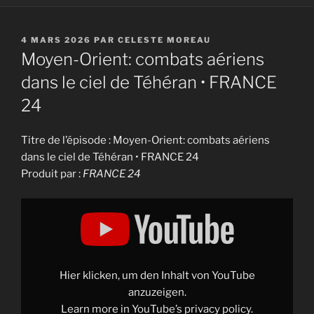
PUBLIÉ
4 MARS 2026
PAR
CELESTE MOREAU
LE
Moyen-Orient: combats aériens
dans le ciel de Téhéran • FRANCE
24
Titre de l’épisode : Moyen-Orient: combats aériens
dans le ciel de Téhéran • FRANCE 24
Produit par :
FRANCE 24
Display
"Moyen-
Orient:
combats
aériens
dans
le
ciel
Hier klicken, um den Inhalt von YouTube
de
Téhéran
anzuzeigen.
•
Learn more in
YouTube’s privacy policy
.
FRANCE