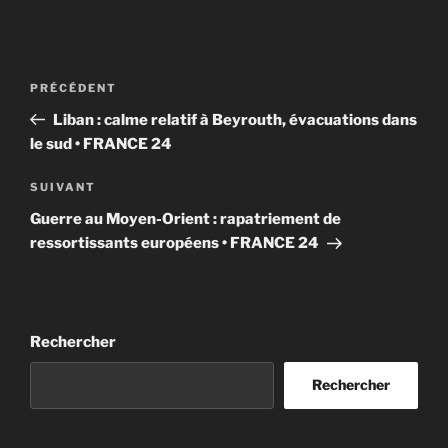
Navigation
Article
PRÉCÉDENT
de
précédent
Liban : calme relatif à Beyrouth, évacuations dans
l’article
le sud • FRANCE 24
Article
SUIVANT
suivant
Guerre au Moyen-Orient : rapatriement de
ressortissants européens • FRANCE 24
Rechercher
Rechercher