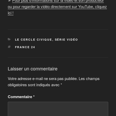
➢
Pour plus d’informations sur la vidéo et son producteur
ou pour regarder la vidéo directement sur YouTube, cliquez
ici !
CATÉGORIES
LE CERCLE CIVIQUE
,
SÉRIE VIDÉO
ÉTIQUETTES
FRANCE 24
Laisser un commentaire
Votre adresse e-mail ne sera pas publiée.
Les champs
obligatoires sont indiqués avec
*
Commentaire
*