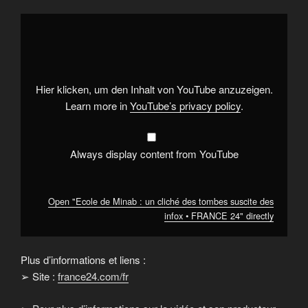
Display
"Ecole
de
Minab
:
un
cliché
des
Hier klicken, um den Inhalt von YouTube anzuzeigen.
tombes
suscite
Learn more in
YouTube’s privacy policy
.
des
infox
•
FRANCE
24"
Always display content from YouTube
from
YouTube
Open "Ecole de Minab : un cliché des tombes suscite des
infox • FRANCE 24" directly
Plus d’informations et liens :
➢ Site :
france24.com/fr