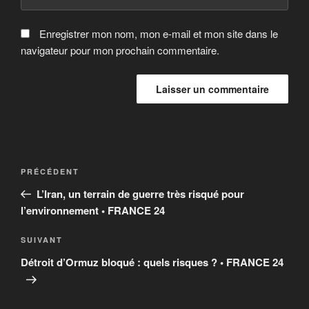
Enregistrer mon nom, mon e-mail et mon site dans le
navigateur pour mon prochain commentaire.
Navigation
Article
PRÉCÉDENT
de
précédent
L’Iran, un terrain de guerre très risqué pour
l’article
l’environnement • FRANCE 24
Article
SUIVANT
suivant
Détroit d’Ormuz bloqué : quels risques ? • FRANCE 24