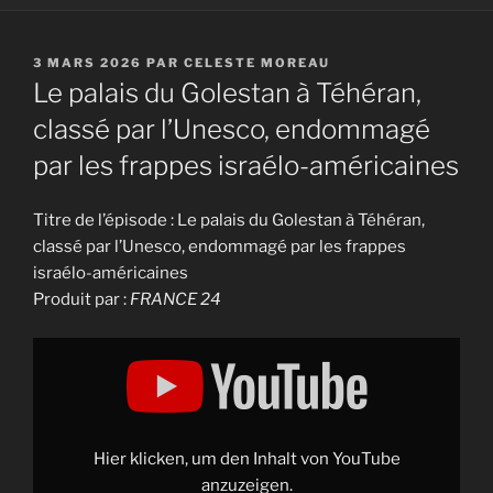
PUBLIÉ
3 MARS 2026
PAR
CELESTE MOREAU
LE
Le palais du Golestan à Téhéran,
classé par l’Unesco, endommagé
par les frappes israélo-américaines
Titre de l’épisode : Le palais du Golestan à Téhéran,
classé par l’Unesco, endommagé par les frappes
israélo-américaines
Produit par :
FRANCE 24
Display
"Le
palais
du
Golestan
à
Téhéran,
classé
Hier klicken, um den Inhalt von YouTube
par
l'Unesco,
anzuzeigen.