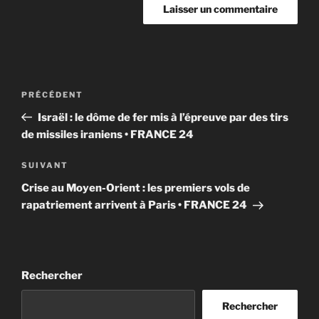
Navigation
Article
PRÉCÉDENT
de
précédent
Israël : le dôme de fer mis à l’épreuve par des tirs
l’article
de missiles iraniens • FRANCE 24
Article
SUIVANT
suivant
Crise au Moyen-Orient : les premiers vols de
rapatriement arrivent à Paris • FRANCE 24
Rechercher
Rechercher