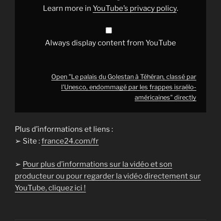
endommagé
Learn more in
YouTube’s privacy policy
.
par
les
frappes
israélo-
américaines"
Always display content from YouTube
from
YouTube
Open "Le palais du Golestan à Téhéran, classé par
l'Unesco, endommagé par les frappes israélo-
américaines" directly
Plus d’informations et liens :
➢ Site :
france24.com/fr
➢
Pour plus d’informations sur la vidéo et son
producteur ou pour regarder la vidéo directement sur
YouTube, cliquez ici !