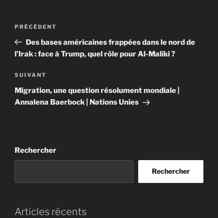
Navigation
Article
PRÉCÉDENT
de
précédent
Des bases américaines frappées dans le nord de
l’article
l’Irak : face à Trump, quel rôle pour Al-Maliki ?
Article
SUIVANT
suivant
Migration, une question résolument mondiale |
Annalena Baerbock | Nations Unies
Rechercher
Rechercher
Articles récents