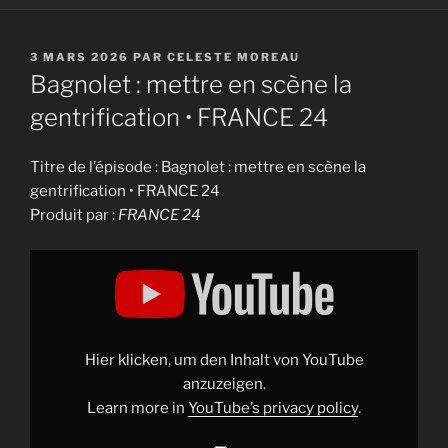
PUBLIÉ
3 MARS 2026
PAR
CELESTE MOREAU
LE
Bagnolet : mettre en scène la
gentrification • FRANCE 24
Titre de l’épisode : Bagnolet : mettre en scène la
gentrification • FRANCE 24
Produit par :
FRANCE 24
Display
"Bagnolet
:
mettre
en
scène
la
gentrification
Hier klicken, um den Inhalt von YouTube
•
FRANCE
anzuzeigen.
24"
Learn more in
YouTube’s privacy policy
.
from
YouTube