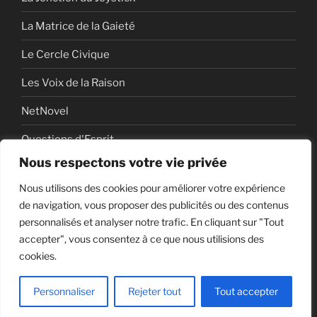
La Matrice de la Gaieté
Le Cercle Civique
Les Voix de la Raison
NetNovel
Questions d'Esprit
Nous respectons votre vie privée
Série
Nous utilisons des cookies pour améliorer votre expérience
Série vidéo
de navigation, vous proposer des publicités ou des contenus
personnalisés et analyser notre trafic. En cliquant sur "Tout
accepter", vous consentez à ce que nous utilisions des
cookies.
Politique de confidentialité
Fièrement propulsé par
WordPress
Personnaliser
Rejeter tout
Tout accepter