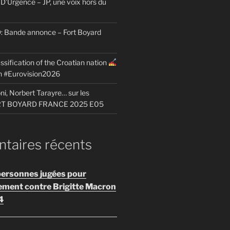
D’Urgence – JP, une voix hors du
Bande annonce – Fort Boyard
ssification of the Croatian nation
on #Eurovision2026
i, Norbert Tarayre… sur les
ORT BOYARD FRANCE 2025 E05
aires récents
personnes jugées pour
ement contre Brigitte Macron
4