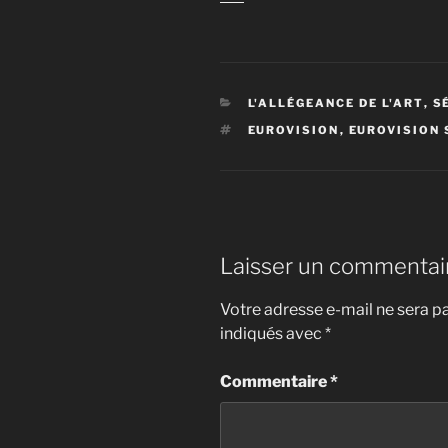
CATÉGORIES
L'ALLÉGEANCE DE L'ART
,
S
ÉTIQUETTES
EUROVISION
,
EUROVISION
Laisser un commentai
Votre adresse e-mail ne sera pa
indiqués avec
*
Commentaire
*