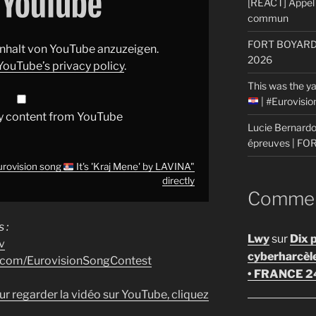
[REACT] Appel 
commun
FORT BOYARD: 
 Inhalt von YouTube anzuzeigen.
2026
YouTube’s privacy policy
.
This was the ya
| #Eurovisi
y content from YouTube
Lucie Bernardon
épreuves | F
urovision song
It's 'Kraj Mene' by LAVINA"
directly
Comment
 :
Lwy
sur
Dix 
v
cyberharcèl
k.com/EurovisionSongContest
• FRANCE 2
ur regarder la vidéo sur YouTube, cliquez