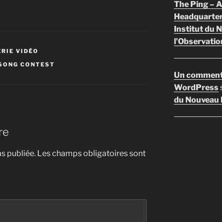
The Ping –
Headquarte
Institut du 
l’Observatio
ÉRIE VIDÉO
 SONG CONTEST
Un comment
WordPress
du Nouveau F
re
s publiée.
Les champs obligatoires sont