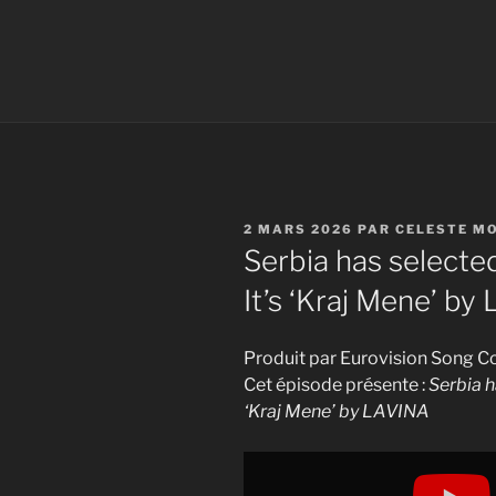
PUBLIÉ
2 MARS 2026
PAR
CELESTE M
LE
Serbia has selecte
It’s ‘Kraj Mene’ b
Produit par Eurovision Song C
Cet épisode présente :
Serbia h
‘Kraj Mene’ by LAVINA
Display
"Serbia