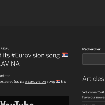
OREAU
Rechercher
d its #Eurovision song
y LAVINA
ontest
Articles
as selected its
#Eurovision
song
It’s
Welcome to #E
have our newes