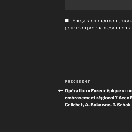
Enregistrer mon nom, mon e
pour mon prochain commentai
Navigation
Article
PRÉCÉDENT
de
précédent
Opération « Fureur épique » : u
embrasement régional ? Avec E
l’article
Galichet, A. Bakawan, T. Sebok