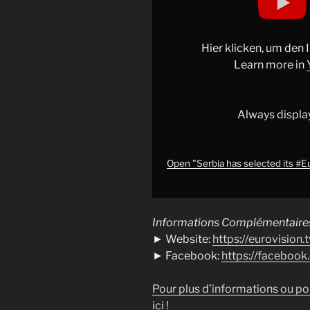
has
selected
its
Hier klicken, um den
#Eurovision
Learn more in
song
It's
Always displa
'Kraj
Mene'
by
Open "Serbia has selected its #E
LAVINA"
from
YouTube
Informations Complémentaires
► Website:
https://eurovision.t
► Facebook:
https://faceboo
Pour plus d’informations ou po
ici !