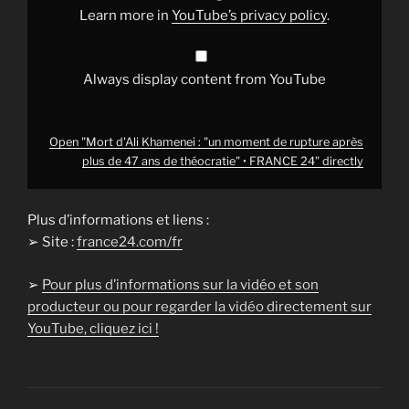
plus
Learn more in
YouTube’s privacy policy
.
de
47
ans
de
théocratie"
Always display content from YouTube
•
FRANCE
24"
from
YouTube
Open "Mort d'Ali Khamenei : "un moment de rupture après
plus de 47 ans de théocratie" • FRANCE 24" directly
Plus d’informations et liens :
➢ Site :
france24.com/fr
➢
Pour plus d’informations sur la vidéo et son
producteur ou pour regarder la vidéo directement sur
YouTube, cliquez ici !