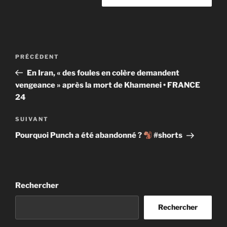
Navigation
Article
PRÉCÉDENT
de
précédent
En Iran, « des foules en colère demandent
l’article
vengeance » après la mort de Khamenei • FRANCE
24
Article
SUIVANT
suivant
Pourquoi Punch a été abandonné ?
#shorts
Rechercher
Rechercher