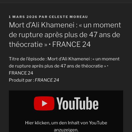
PUBLIÉ
1 MARS 2026
PAR
CELESTE MOREAU
LE
Mort d’Ali Khamenei : « un moment
de rupture après plus de 47 ans de
théocratie » • FRANCE 24
Titre de l’épisode : Mort d’Ali Khamenei : « un moment
de rupture après plus de 47 ans de théocratie » •
FRANCE 24
Produit par :
FRANCE 24
Display
"Mort
d'Ali
Khamenei
:
"un
moment
de
Hier klicken, um den Inhalt von YouTube
rupture
après
anzuzeigen.