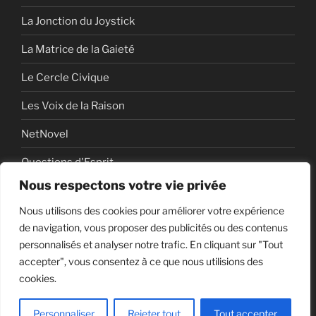
La Jonction du Joystick
La Matrice de la Gaieté
Le Cercle Civique
Les Voix de la Raison
NetNovel
Questions d'Esprit
Nous respectons votre vie privée
Série
Nous utilisons des cookies pour améliorer votre expérience
Série vidéo
de navigation, vous proposer des publicités ou des contenus
personnalisés et analyser notre trafic. En cliquant sur "Tout
accepter", vous consentez à ce que nous utilisions des
cookies.
Politique de confidentialité
Fièrement propulsé par
WordPress
Personnaliser
Rejeter tout
Tout accepter