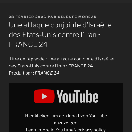
PUBLIÉ
28 FÉVRIER 2026
PAR
CELESTE MOREAU
LE
Une attaque conjointe d’Israël et
des Etats-Unis contre l’Iran •
FRANCE 24
Titre de l’épisode : Une attaque conjointe d’Israël et
des Etats-Unis contre l’Iran • FRANCE 24
Produit par :
FRANCE 24
Display
"Une
attaque
conjointe
d'Israël
et
des
Etats-
Hier klicken, um den Inhalt von YouTube
Unis
contre
anzuzeigen.
l'Iran
Learn more in
YouTube’s privacy policy
.
•