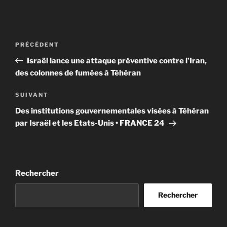
Navigation
Article
PRÉCÉDENT
de
précédent
Israël lance une attaque préventive contre l’Iran,
l’article
des colonnes de fumées à Téhéran
Article
SUIVANT
suivant
Des institutions gouvernementales visées à Téhéran
par Israël et les Etats-Unis • FRANCE 24
Rechercher
Rechercher