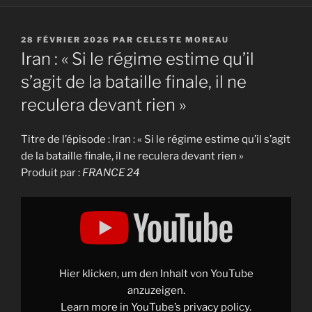
PUBLIÉ
28 FÉVRIER 2026
PAR
CELESTE MOREAU
LE
Iran : « Si le régime estime qu’il
s’agit de la bataille finale, il ne
reculera devant rien »
Titre de l’épisode : Iran : « Si le régime estime qu’il s’agit
de la bataille finale, il ne reculera devant rien »
Produit par :
FRANCE 24
Display
"Iran
:
"Si
le
régime
estime
qu'il
Hier klicken, um den Inhalt von YouTube
s'agit
de
anzuzeigen.
la
Learn more in
YouTube’s privacy policy
.
bataille