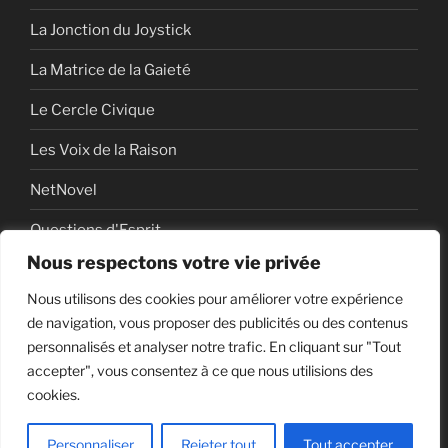
La Jonction du Joystick
La Matrice de la Gaieté
Le Cercle Civique
Les Voix de la Raison
NetNovel
Questions d'Esprit
Nous respectons votre vie privée
Série
Nous utilisons des cookies pour améliorer votre expérience
Série vidéo
de navigation, vous proposer des publicités ou des contenus
personnalisés et analyser notre trafic. En cliquant sur "Tout
accepter", vous consentez à ce que nous utilisions des
cookies.
Politique de confidentialité
Fièrement propulsé par
WordPress
Personnaliser
Rejeter tout
Tout accepter