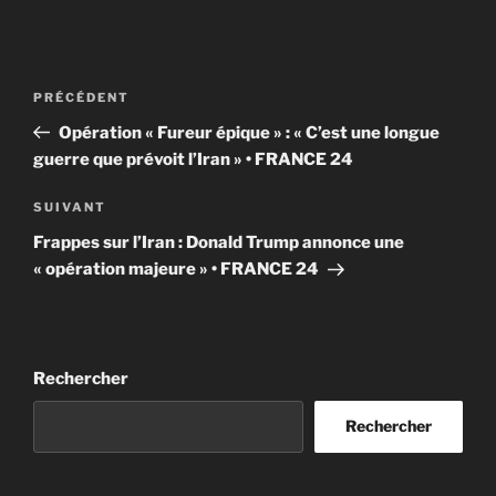
Navigation
Article
PRÉCÉDENT
de
précédent
Opération « Fureur épique » : « C’est une longue
l’article
guerre que prévoit l’Iran » • FRANCE 24
Article
SUIVANT
suivant
Frappes sur l’Iran : Donald Trump annonce une
« opération majeure » • FRANCE 24
Rechercher
Rechercher