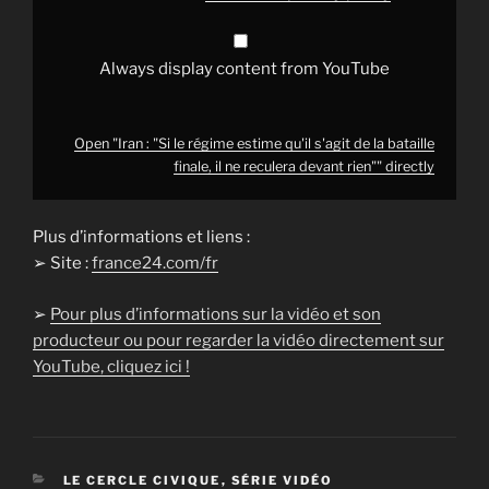
finale,
il
ne
reculera
Always display content from YouTube
devant
rien""
from
YouTube
Open "Iran : "Si le régime estime qu'il s'agit de la bataille
finale, il ne reculera devant rien"" directly
Plus d’informations et liens :
➢ Site :
france24.com/fr
➢
Pour plus d’informations sur la vidéo et son
producteur ou pour regarder la vidéo directement sur
YouTube, cliquez ici !
CATÉGORIES
LE CERCLE CIVIQUE
,
SÉRIE VIDÉO