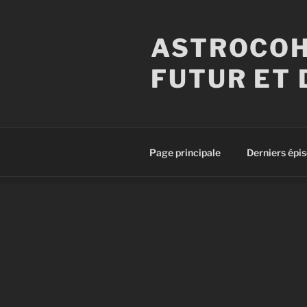
Aller
au
ASTROCOH
contenu
principal
FUTUR ET 
Page principale
Derniers épi