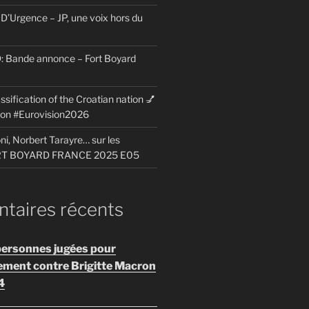
D’Urgence – JP, une voix hors du
Bande annonce – Fort Boyard
ssification of the Croatian nation 💅
sion #Eurovision2026
i, Norbert Tarayre… sur les
ORT BOYARD FRANCE 2025 E05
aires récents
personnes jugées pour
ement contre Brigitte Macron
4