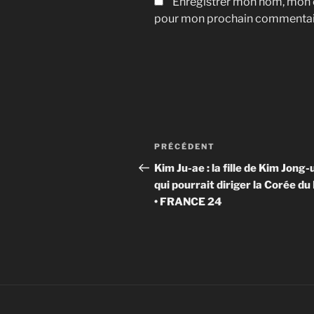
Enregistrer mon nom, mon e
pour mon prochain commentai
Navigation
Article
PRÉCÉDENT
de
précédent
Kim Ju-ae : la fille de Kim Jong-
qui pourrait diriger la Corée du
l’article
• FRANCE 24