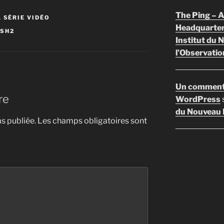
The Ping –
,
SÉRIE VIDÉO
Headquarte
ESH2
Institut du 
l’Observatio
Un comment
re
WordPress
du Nouveau F
s publiée.
Les champs obligatoires sont