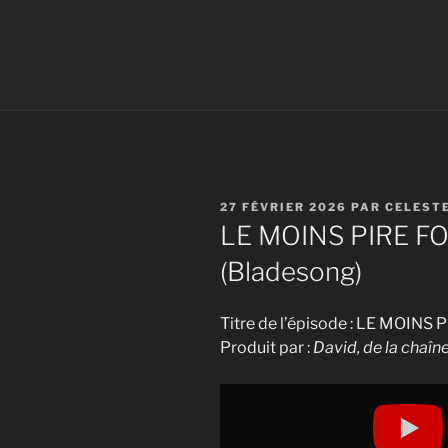
PUBLIÉ
27 FÉVRIER 2026
PAR
CELEST
LE
LE MOINS PIRE F
(Bladesong)
Titre de l’épisode : LE MOIN
Produit par :
David, de la chaî
Display
"LE
MOINS