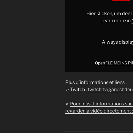
PIRE
FORGERON,
Hier klicken, um den
LE
Learn more in
JEU
(Bladesong)"
from
Always displa
YouTube
Open "LE MOINS PIR
Plus d’informations et liens :
➢ Twitch :
twitch.tv/ganeshdeu
➢
Pour plus d’informations sur
regarder la vidéo directement s