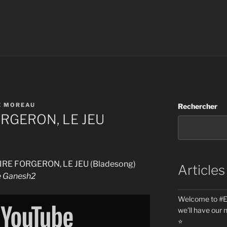
E MOREAU
Rechercher
ORGERON, LE JEU
S PIRE FORGERON, LE JEU (Bladesong)
Articles
ne Ganesh2
Welcome to #Eu
we’ll have our 
⭐