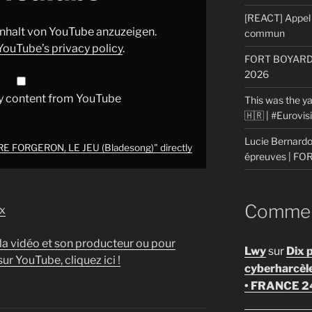
[REACT] Appel 
 Inhalt von YouTube anzuzeigen.
commun
YouTube’s privacy policy
.
FORT BOYARD: 
2026
y content from YouTube
This was the ya
🇭🇷 | #Eurovi
Lucie Bernardon
E FORGERON, LE JEU (Bladesong)" directly
épreuves | F
Comment
x
 la vidéo et son producteur ou pour
Lwy
sur
Dix 
ur YouTube, cliquez ici !
cyberharcèl
• FRANCE 2