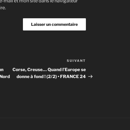
-mail et mon site dans le navigateur
re.
SUIVANT
Article
suivant
un
Corse, Creuse… Quand l’Europe se
 Nord
donne à fond ! (2/2) • FRANCE 24