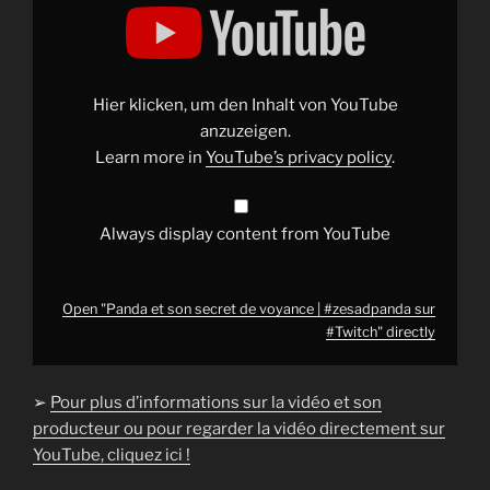
"Panda
et
son
secret
de
voyance
|
Hier klicken, um den Inhalt von YouTube
#zesadpanda
sur
anzuzeigen.
#Twitch
"
Learn more in
YouTube’s privacy policy
.
from
YouTube
Always display content from YouTube
Open "Panda et son secret de voyance | #zesadpanda sur
#Twitch" directly
➢
Pour plus d’informations sur la vidéo et son
producteur ou pour regarder la vidéo directement sur
YouTube, cliquez ici !