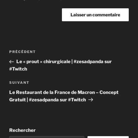
Navigation
Article
PRÉCÉDENT
de
précédent
Le « prout » chirurgicale | #zesadpanda sur
l’article
#Twitch
Article
SUIVANT
suivant
Le Restaurant de la France de Macron – Concept
Gratuit | #zesadpanda sur #Twitch
Rechercher