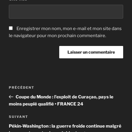
Enregistrer mon nom, mon e-mail et mon site dans
le navigateur pour mon prochain commentaire.
Navigation
Article
PRÉCÉDENT
de
précédent
Coupe du Monde : l’exploit de Curaçao, pays le
l’article
moins peuplé qualifié • FRANCE 24
Article
SUIVANT
suivant
Pékin-Washington : la guerre froide continue malgré