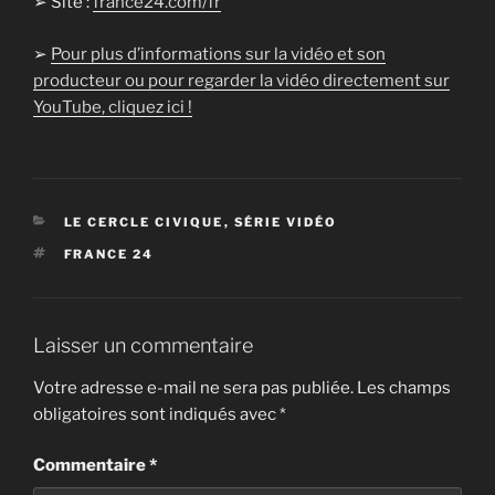
➢ Site :
france24.com/fr
➢
Pour plus d’informations sur la vidéo et son
producteur ou pour regarder la vidéo directement sur
YouTube, cliquez ici !
CATÉGORIES
LE CERCLE CIVIQUE
,
SÉRIE VIDÉO
ÉTIQUETTES
FRANCE 24
Laisser un commentaire
Votre adresse e-mail ne sera pas publiée.
Les champs
obligatoires sont indiqués avec
*
Commentaire
*