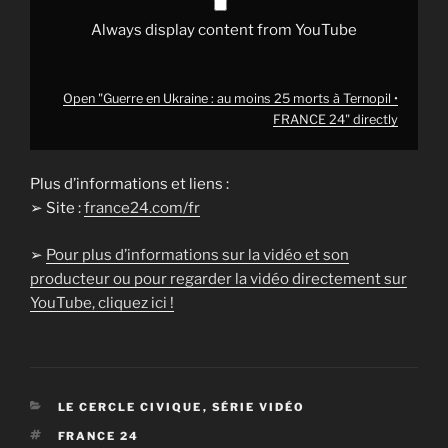
from
YouTube
Always display content from YouTube
Open "Guerre en Ukraine : au moins 25 morts à Ternopil •
FRANCE 24" directly
Plus d’informations et liens :
➢ Site :
france24.com/fr
➢
Pour plus d’informations sur la vidéo et son
producteur ou pour regarder la vidéo directement sur
YouTube, cliquez ici !
CATÉGORIES
LE CERCLE CIVIQUE
,
SÉRIE VIDÉO
ÉTIQUETTES
FRANCE 24