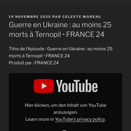
PUBLIÉ
19 NOVEMBRE 2025
PAR
CELESTE MOREAU
LE
Guerre en Ukraine : au moins 25
morts à Ternopil • FRANCE 24
Titre de l’épisode : Guerre en Ukraine : au moins 25
morts à Ternopil • FRANCE 24
Produit par :
FRANCE 24
Display
"Guerre
en
Ukraine
:
au
moins
25
Hier klicken, um den Inhalt von YouTube
morts
à
anzuzeigen.
Ternopil
Learn more in
YouTube’s privacy policy
.
•
FRANCE
24"