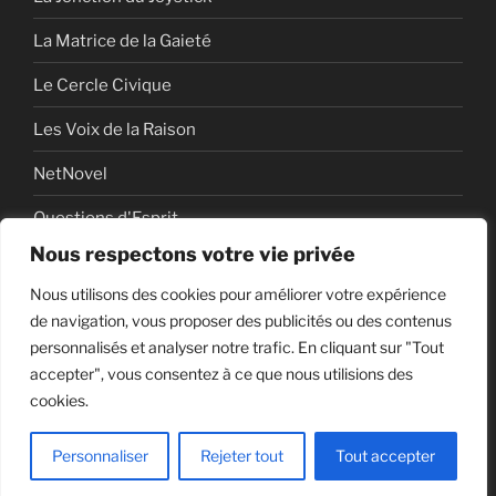
La Matrice de la Gaieté
Le Cercle Civique
Les Voix de la Raison
NetNovel
Questions d'Esprit
Nous respectons votre vie privée
Série
Nous utilisons des cookies pour améliorer votre expérience
Série vidéo
de navigation, vous proposer des publicités ou des contenus
personnalisés et analyser notre trafic. En cliquant sur "Tout
accepter", vous consentez à ce que nous utilisions des
cookies.
Politique de confidentialité
Fièrement propulsé par
WordPress
Personnaliser
Rejeter tout
Tout accepter