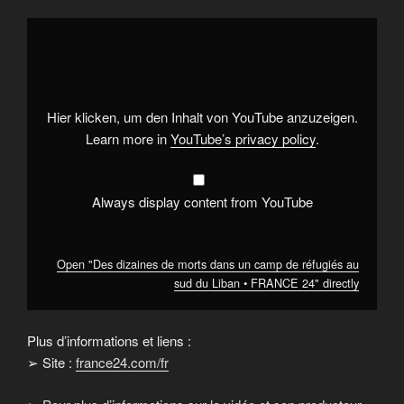
Display
"Des
dizaines
de
morts
dans
un
camp
Hier klicken, um den Inhalt von YouTube anzuzeigen.
de
réfugiés
Learn more in
YouTube’s privacy policy
.
au
sud
du
Liban
•
Always display content from YouTube
FRANCE
24"
from
YouTube
Open "Des dizaines de morts dans un camp de réfugiés au
sud du Liban • FRANCE 24" directly
Plus d’informations et liens :
➢ Site :
france24.com/fr