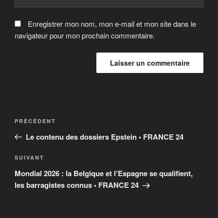
Enregistrer mon nom, mon e-mail et mon site dans le
navigateur pour mon prochain commentaire.
Navigation
Article
PRÉCÉDENT
de
précédent
Le contenu des dossiers Epstein • FRANCE 24
l’article
Article
SUIVANT
suivant
Mondial 2026 : la Belgique et l’Espagne se qualifient,
les barragistes connus • FRANCE 24