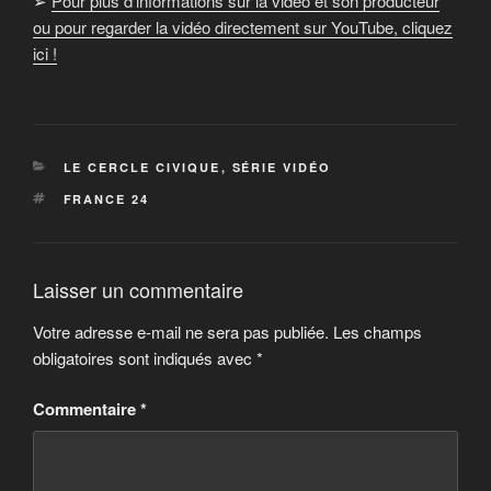
➢
Pour plus d’informations sur la vidéo et son producteur
ou pour regarder la vidéo directement sur YouTube, cliquez
ici !
CATÉGORIES
LE CERCLE CIVIQUE
,
SÉRIE VIDÉO
ÉTIQUETTES
FRANCE 24
Laisser un commentaire
Votre adresse e-mail ne sera pas publiée.
Les champs
obligatoires sont indiqués avec
*
Commentaire
*