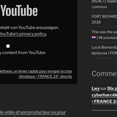
[REACT] Appel 
commun
FORT BOYARD: 
2026
 Inhalt von YouTube anzuzeigen.
This was the ya
YouTube’s privacy policy
.
| #Eurovisi
Lucie Bernardon
y content from YouTube
épreuves | F
thane, un levier rapide pour enrayer la crise
Comment
climatique • FRANCE 24" directly
Lwy
sur
Dix 
cyberharcèl
• FRANCE 2
 la vidéo et son producteur ou pour