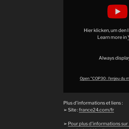
Display
"COP30
:
l'enjeu
du
Hier klicken, um den
méthane,
Learn more in
un
levier
rapide
Always displa
pour
enrayer
la
Open "COP30 : l'enjeu du mé
crise
climatique
•
Plus d’informations et liens :
FRANCE
➢ Site :
france24.com/fr
24"
from
➢
Pour plus d’informations sur
YouTube