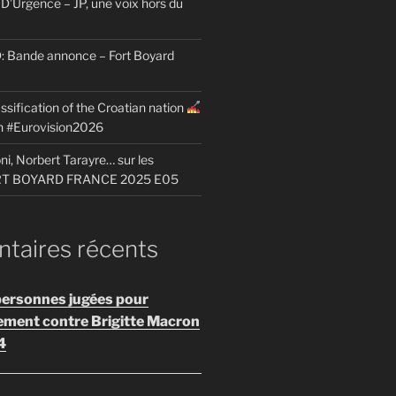
D’Urgence – JP, une voix hors du
Bande annonce – Fort Boyard
ssification of the Croatian nation
on #Eurovision2026
i, Norbert Tarayre… sur les
ORT BOYARD FRANCE 2025 E05
aires récents
personnes jugées pour
ement contre Brigitte Macron
4