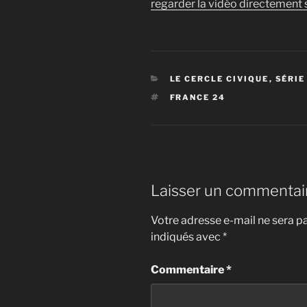
regarder la vidéo directement s
CATÉGORIES
LE CERCLE CIVIQUE
,
SÉRIE
ÉTIQUETTES
FRANCE 24
Laisser un commentai
Votre adresse e-mail ne sera pa
indiqués avec
*
Commentaire
*