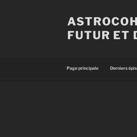
Aller
au
ASTROCOH
contenu
principal
FUTUR ET 
Page principale
Derniers épi