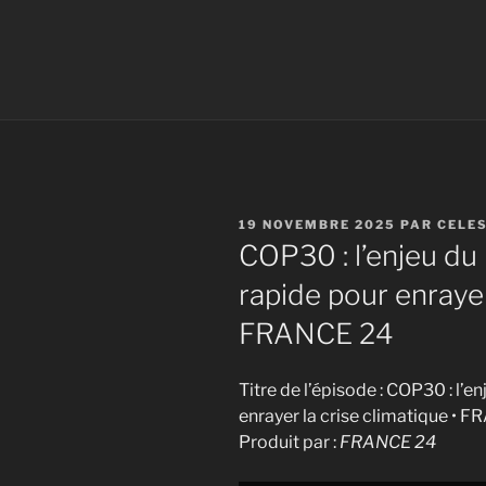
PUBLIÉ
19 NOVEMBRE 2025
PAR
CELE
LE
COP30 : l’enjeu du
rapide pour enrayer
FRANCE 24
Titre de l’épisode : COP30 : l’e
enrayer la crise climatique • 
Produit par :
FRANCE 24