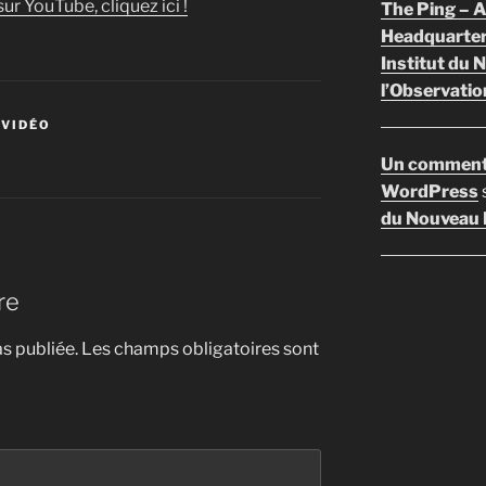
ur YouTube, cliquez ici !
The Ping –
Headquarte
Institut du 
l’Observatio
 VIDÉO
Un comment
WordPress
du Nouveau F
re
s publiée.
Les champs obligatoires sont