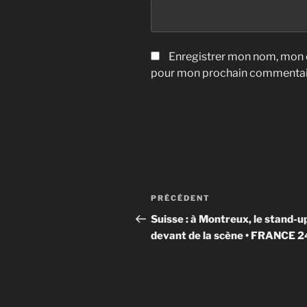
Enregistrer mon nom, mon e
pour mon prochain commentai
Navigation
Article
PRÉCÉDENT
de
précédent
Suisse : à Montreux, le stand-u
devant de la scène • FRANCE 2
l’article