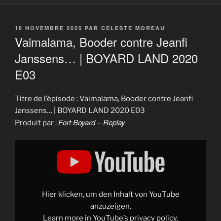
PUBLIÉ
18 NOVEMBRE 2025
PAR
CELESTE MOREAU
LE
Vaimalama, Booder contre Jeanfi
Janssens… | BOYARD LAND 2020
E03
Titre de l’épisode : Vaimalama, Booder contre Jeanfi
Janssens… | BOYARD LAND 2020 E03
Fort Boyard – Replay
Produit par :
Display
"Vaimalama,
Booder
contre
Jeanfi
Janssens…
|
BOYARD
Hier klicken, um den Inhalt von YouTube
LAND
2020
anzuzeigen.
E03"
Learn more in
YouTube’s privacy policy
.
from