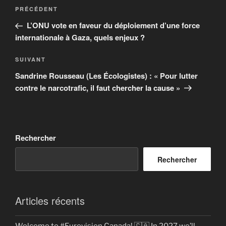
Navigation
Article
PRÉCÉDENT
de
précédent
L’ONU vote en faveur du déploiement d’une force
l’article
internationale à Gaza, quels enjeux ?
Article
SUIVANT
suivant
Sandrine Rousseau (Les Écologistes) : « Pour lutter
contre le narcotrafic, il faut chercher la cause »
Rechercher
Rechercher
Articles récents
Welcome to #Eurovision Canada! 🇨🇦 In 2027 we’ll