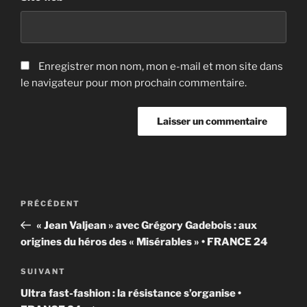
Enregistrer mon nom, mon e-mail et mon site dans
le navigateur pour mon prochain commentaire.
Navigation
Article
PRÉCÉDENT
de
précédent
« Jean Valjean » avec Grégory Gadebois : aux
l’article
origines du héros des « Misérables » • FRANCE 24
Article
SUIVANT
suivant
Ultra fast-fashion : la résistance s’organise •