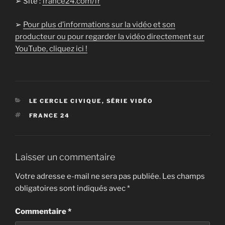
➢ Site :
france24.com/fr
➢
Pour plus d’informations sur la vidéo et son
producteur ou pour regarder la vidéo directement sur
YouTube, cliquez ici !
CATÉGORIES
LE CERCLE CIVIQUE
,
SÉRIE VIDÉO
ÉTIQUETTES
FRANCE 24
Laisser un commentaire
Votre adresse e-mail ne sera pas publiée.
Les champs
obligatoires sont indiqués avec
*
Commentaire
*