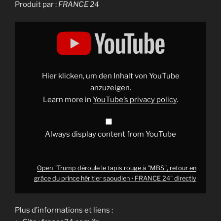
Produit par :
FRANCE 24
Display
"Trump
déroule
le
tapis
rouge
à
"MBS",
Hier klicken, um den Inhalt von YouTube
retour
en
anzuzeigen.
grâce
Learn more in
YouTube’s privacy policy
.
du
prince
héritier
saoudien
•
Always display content from YouTube
FRANCE
24"
from
YouTube
Open "Trump déroule le tapis rouge à "MBS", retour en
grâce du prince héritier saoudien • FRANCE 24" directly
Plus d’informations et liens :