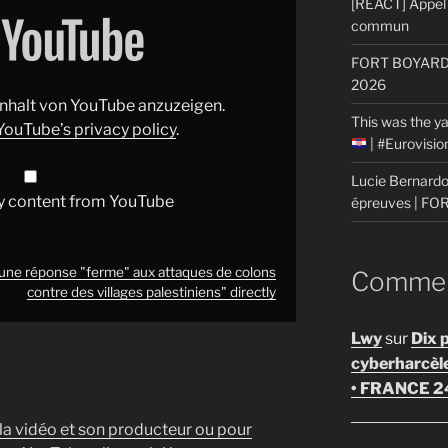
[REACT] Appel 
commun
FORT BOYARD: 
2026
 Inhalt von YouTube anzuzeigen.
This was the ya
YouTube’s privacy policy
.
| #Eurovisi
Lucie Bernardon
y content from YouTube
épreuves | F
ne réponse "ferme" aux attaques de colons
Comment
contre des villages palestiniens" directly
Lwy
sur
Dix 
cyberharcèl
• FRANCE 2
 la vidéo et son producteur ou pour