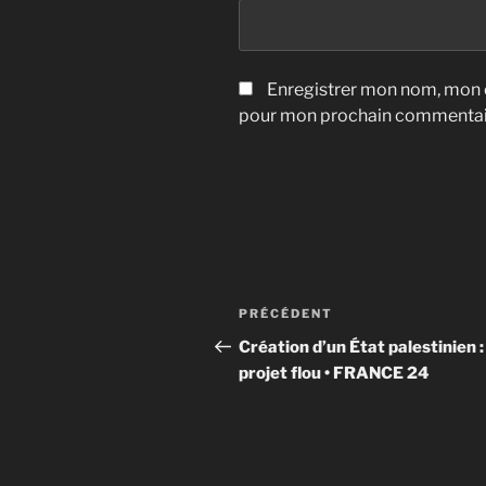
Enregistrer mon nom, mon e
pour mon prochain commentai
Navigation
Article
PRÉCÉDENT
de
précédent
Création d’un État palestinien :
projet flou • FRANCE 24
l’article