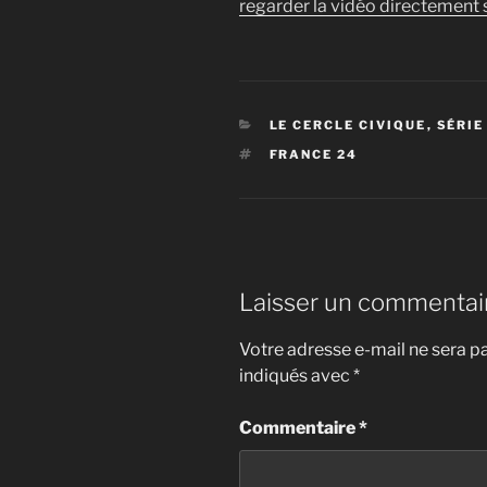
regarder la vidéo directement s
CATÉGORIES
LE CERCLE CIVIQUE
,
SÉRIE
ÉTIQUETTES
FRANCE 24
Laisser un commentai
Votre adresse e-mail ne sera pa
indiqués avec
*
Commentaire
*