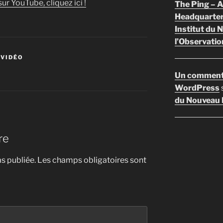
ur YouTube, cliquez ici !
The Ping –
Headquarte
Institut du 
l’Observatio
 VIDÉO
Un comment
WordPress
du Nouveau F
re
s publiée.
Les champs obligatoires sont