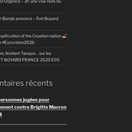
D’Urgence – JP, une voix hors du
Bande annonce – Fort Boyard
ssification of the Croatian nation
on #Eurovision2026
i, Norbert Tarayre… sur les
ORT BOYARD FRANCE 2025 E05
aires récents
personnes jugées pour
ement contre Brigitte Macron
4