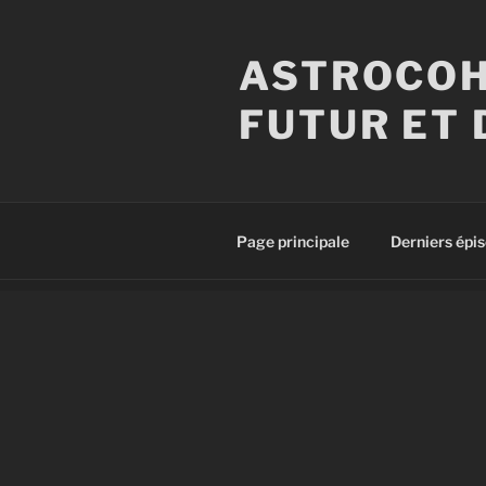
Aller
au
ASTROCOH
contenu
principal
FUTUR ET 
Page principale
Derniers épi