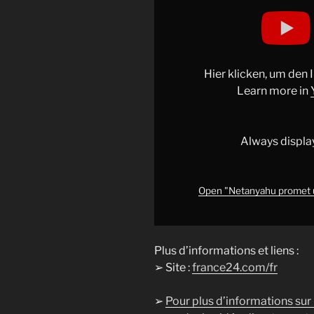
Display
"Netanyahu
promet
une
réponse
Hier klicken, um den
"ferme"
Learn more in
aux
attaques
de
Always displa
colons
contre
des
Open "Netanyahu promet u
villages
palestiniens"
from
Plus d’informations et liens :
YouTube
➢ Site :
france24.com/fr
➢
Pour plus d’informations sur