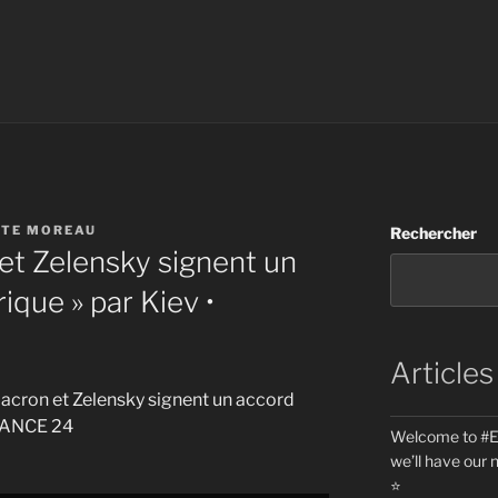
STE MOREAU
Rechercher
t Zelensky signent un
ique » par Kiev •
Articles
Macron et Zelensky signent un accord
FRANCE 24
Welcome to #Eu
we’ll have our 
⭐