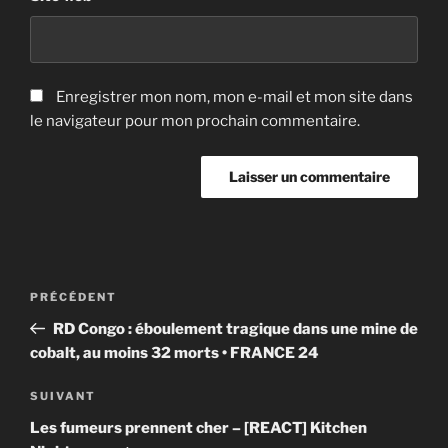
Enregistrer mon nom, mon e-mail et mon site dans
le navigateur pour mon prochain commentaire.
Navigation
Article
PRÉCÉDENT
de
précédent
RD Congo : éboulement tragique dans une mine de
l’article
cobalt, au moins 32 morts • FRANCE 24
Article
SUIVANT
suivant
Les fumeurs prennent cher – [REACT] Kitchen