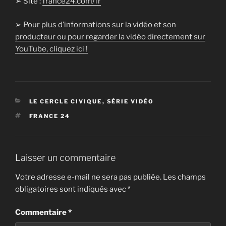
➢ Site :
france24.com/fr
➢
Pour plus d’informations sur la vidéo et son
producteur ou pour regarder la vidéo directement sur
YouTube, cliquez ici !
CATÉGORIES
LE CERCLE CIVIQUE
,
SÉRIE VIDÉO
ÉTIQUETTES
FRANCE 24
Laisser un commentaire
Votre adresse e-mail ne sera pas publiée.
Les champs
obligatoires sont indiqués avec
*
Commentaire
*