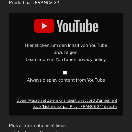
Produit par :
FRANCE 24
Display
"Macron
et
Zelensky
signent
un
accord
d'armement
Hier klicken, um den Inhalt von YouTube
jugé
"historique"
anzuzeigen.
par
Learn more in
YouTube’s privacy policy
.
Kiev
•
FRANCE
24"
from
Always display content from YouTube
YouTube
Open "Macron et Zelensky signent un accord d'armement
jugé "historique" par Kiev • FRANCE 24" directly
Plus d’informations et liens :