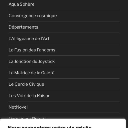
Aqua Sphère
Convergence cosmique
Départements
L'Allégeance de l'Art
La Fusion des Fandoms
La Jonction du Joystick
La Matrice de la Gaieté
Le Cercle Civique
Les Voix de la Raison
NetNovel
Questions d'Esprit
Nous respectons votre vie privée