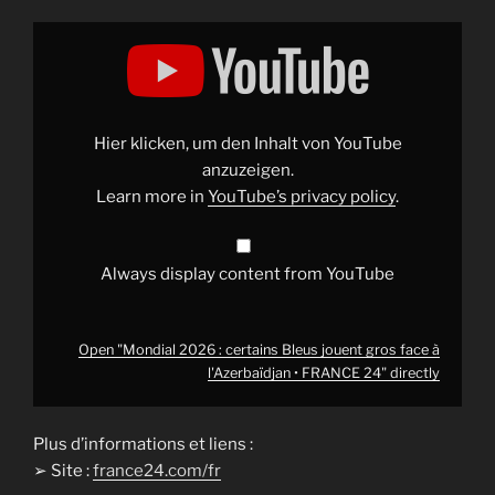
Display
"Mondial
2026 :
certains
Bleus
jouent
gros
face
Hier klicken, um den Inhalt von YouTube
à
l'Azerbaïdjan
anzuzeigen.
•
Learn more in
YouTube’s privacy policy
.
FRANCE
24"
from
YouTube
Always display content from YouTube
Open "Mondial 2026 : certains Bleus jouent gros face à
l'Azerbaïdjan • FRANCE 24" directly
Plus d’informations et liens :
➢ Site :
france24.com/fr