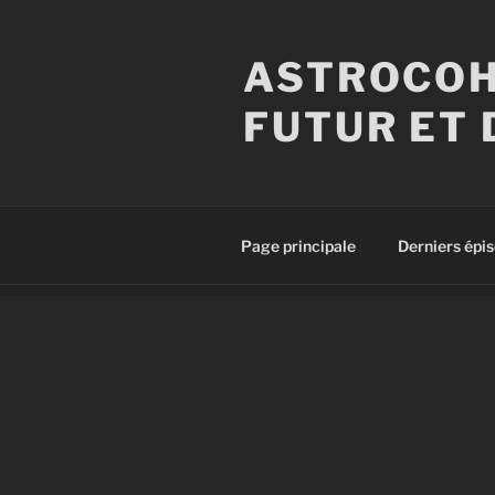
Aller
au
ASTROCOH
contenu
principal
FUTUR ET 
Page principale
Derniers épi