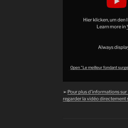
meilleur
fondant
surgelé
Hier klicken, um den
de
Learn more in
Paris
–
[REACT]
Always displa
L'addition
s'il
vous
Open "Le meilleur fondant surgelé
plait
à
Paris"
➢
Pour plus d’informations sur
from
regarder la vidéo directement s
YouTube