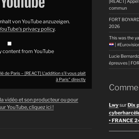
[REACT] Appel 
commun
FORT BOYARD: 
 Inhalt von YouTube anzuzeigen.
2026
YouTube’s privacy policy
.
This was the ya
| #Eurovisi
y content from YouTube
Lucie Bernardon
épreuves | F
 de Paris – [REACT] L'addition s'il vous plait
à Paris" directly
Comment
 la vidéo et son producteur ou pour
Lwy
sur
Dix 
ur YouTube, cliquez ici !
cyberharcèl
• FRANCE 2