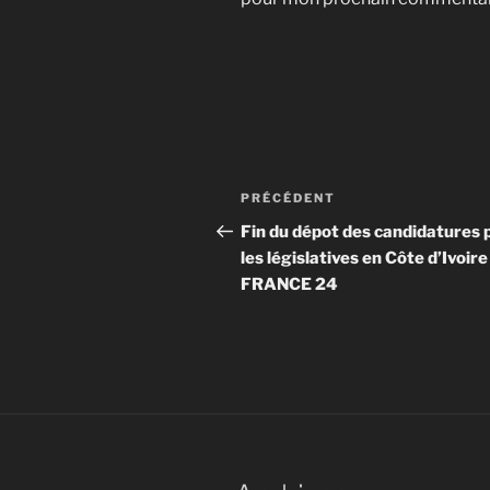
Navigation
Article
PRÉCÉDENT
de
précédent
Fin du dépot des candidatures 
les législatives en Côte d’Ivoire 
l’article
FRANCE 24