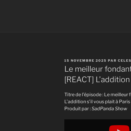
PUBLIÉ
15 NOVEMBRE 2025
PAR
CELE
LE
Le meilleur fondant
[REACT] L’addition s
Titre de l’épisode : Le meilleu
L’addition s’il vous plait à Paris
Produit par :
SadPanda Show
Display
"Le