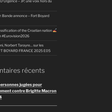
D’Urgence – JP, une voix hors du
Bande annonce – Fort Boyard
ssification of the Croatian nation
on #Eurovision2026
i, Norbert Tarayre… sur les
ORT BOYARD FRANCE 2025 E05
aires récents
personnes jugées pour
ement contre Brigitte Macron
4