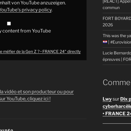
[REACT] Appel 
 Inhalt von YouTube anzuzeigen.
commun
YouTube’s privacy policy
.
FORT BOYARD: 
2026
y content from YouTube
This was the ya
| #Eurovisi
se méfier de la Gen Z ? • FRANCE 24" directly
Lucie Bernardon
épreuves | F
Comment
 la vidéo et son producteur ou pour
ur YouTube, cliquez ici !
Lwy
sur
Dix 
cyberharcèl
• FRANCE 2
 VIDÉO