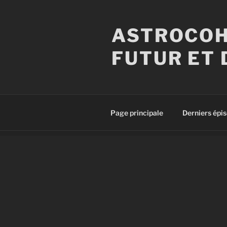
Aller
au
ASTROCOH
contenu
principal
FUTUR ET 
Page principale
Derniers épi