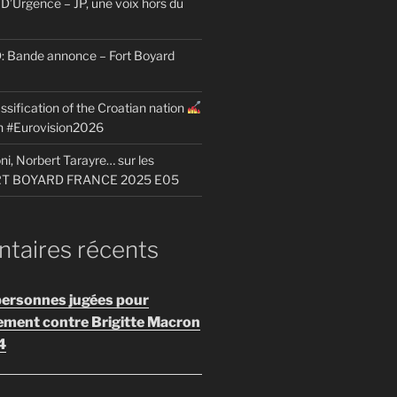
D’Urgence – JP, une voix hors du
Bande annonce – Fort Boyard
ssification of the Croatian nation
on #Eurovision2026
i, Norbert Tarayre… sur les
ORT BOYARD FRANCE 2025 E05
aires récents
personnes jugées pour
ement contre Brigitte Macron
4