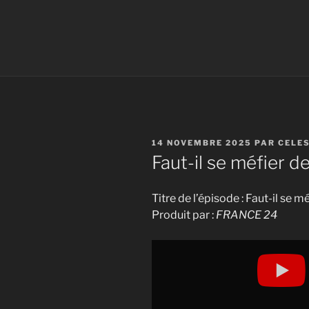
PUBLIÉ
14 NOVEMBRE 2025
PAR
CELE
LE
Faut-il se méfier d
Titre de l’épisode : Faut-il se 
Produit par :
FRANCE 24
Display
"Faut-
il
se