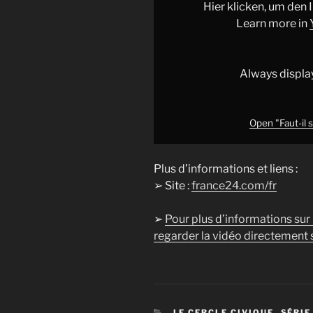
méfier
Hier klicken, um den
de
Learn more in
la
Gen
Z
Always displa
?
•
FRANCE
Open "Faut-il 
24"
from
Plus d’informations et liens :
YouTube
➢ Site :
france24.com/fr
➢
Pour plus d’informations sur
regarder la vidéo directement s
CATÉGORIES
LE CERCLE CIVIQUE
,
SÉRIE