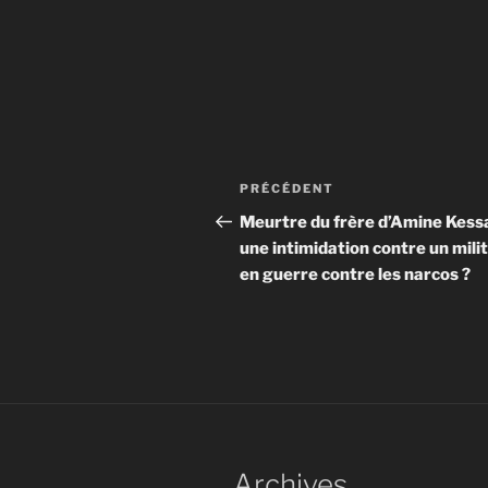
Navigation
Article
PRÉCÉDENT
de
précédent
Meurtre du frère d’Amine Kessa
une intimidation contre un mili
l’article
en guerre contre les narcos ?
Archives