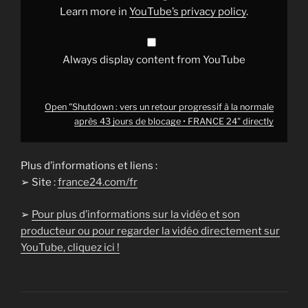
après
Learn more in
YouTube’s privacy policy
.
43
jours
de
blocage
•
Always display content from YouTube
FRANCE
24"
from
YouTube
Open "Shutdown : vers un retour progressif à la normale
après 43 jours de blocage • FRANCE 24" directly
Plus d’informations et liens :
➢ Site :
france24.com/fr
➢
Pour plus d’informations sur la vidéo et son
producteur ou pour regarder la vidéo directement sur
YouTube, cliquez ici !