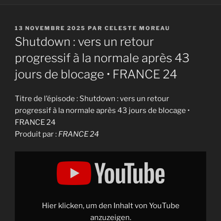
PUBLIÉ
13 NOVEMBRE 2025
PAR
CELESTE MOREAU
LE
Shutdown : vers un retour
progressif à la normale après 43
jours de blocage • FRANCE 24
Titre de l’épisode : Shutdown : vers un retour
progressif à la normale après 43 jours de blocage •
FRANCE 24
Produit par :
FRANCE 24
Display
"Shutdown
:
vers
un
retour
progressif
à
Hier klicken, um den Inhalt von YouTube
la
normale
anzuzeigen.