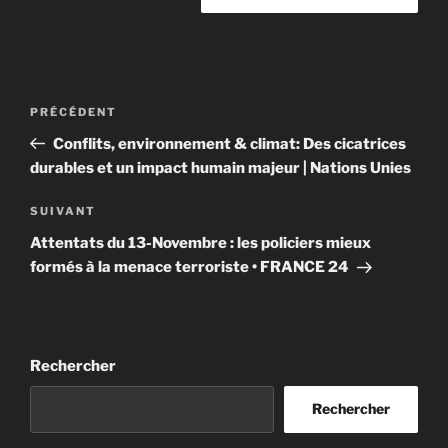
Navigation
Article
PRÉCÉDENT
de
précédent
Conflits, environnement & climat: Des cicatrices
l’article
durables et un impact humain majeur | Nations Unies
Article
SUIVANT
suivant
Attentats du 13-Novembre : les policiers mieux
formés à la menace terroriste • FRANCE 24
Rechercher
Rechercher