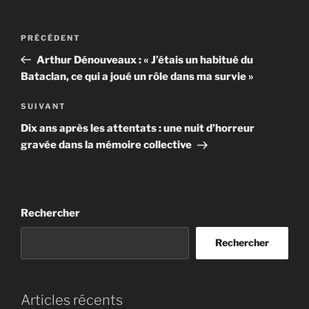
Navigation
Article
PRÉCÉDENT
de
précédent
Arthur Dénouveaux : « J’étais un habitué du
l’article
Bataclan, ce qui a joué un rôle dans ma survie »
Article
SUIVANT
suivant
Dix ans après les attentats : une nuit d’horreur
gravée dans la mémoire collective
Rechercher
Rechercher
Articles récents