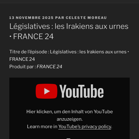
PUBLIÉ
13 NOVEMBRE 2025
PAR
CELESTE MOREAU
LE
Législatives : les Irakiens aux urnes
• FRANCE 24
Titre de l’épisode : Législatives : les Irakiens aux urnes •
FRANCE 24
Produit par :
FRANCE 24
Display
"Législatives
:
les
Irakiens
aux
urnes
•
Hier klicken, um den Inhalt von YouTube
FRANCE
24"
anzuzeigen.
from
Learn more in
YouTube’s privacy policy
.
YouTube