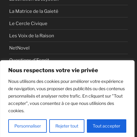
La Matrice de la Gaieté
Le Cercle Civique
Les Voix de la Raison
NetNovel
Questions d'Esprit
Nous respectons votre vie privée
Série
Nous utilisons des cookies pour améliorer votre expérience
Série vidéo
de navigation, vous proposer des publicités ou des contenus
personnalisés et analyser notre trafic. En cliquant sur "Tout
accepter", vous consentez à ce que nous utilisions des
cookies.
Politique de confidentialité
Fièrement propulsé par
WordPress
Personnaliser
Rejeter tout
Tout accepter