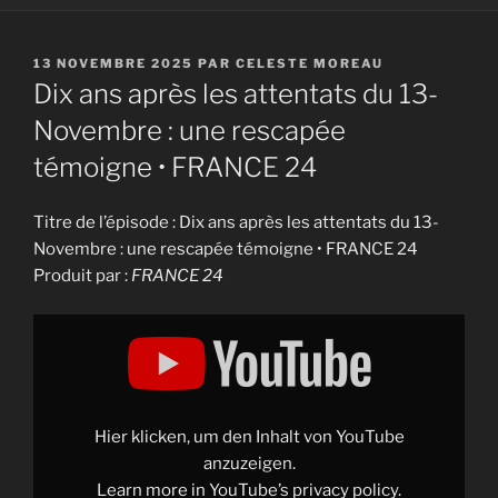
PUBLIÉ
13 NOVEMBRE 2025
PAR
CELESTE MOREAU
LE
Dix ans après les attentats du 13-
Novembre : une rescapée
témoigne • FRANCE 24
Titre de l’épisode : Dix ans après les attentats du 13-
Novembre : une rescapée témoigne • FRANCE 24
Produit par :
FRANCE 24
Display
"Dix
ans
après
les
attentats
du
13-
Hier klicken, um den Inhalt von YouTube
Novembre
:
anzuzeigen.
une
Learn more in
YouTube’s privacy policy
.
rescapée