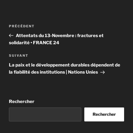
Navigation
Article
PRÉCÉDENT
de
précédent
Attentats du 13-Novembre : fractures et
l’article
solidarité • FRANCE 24
Article
SUIVANT
suivant
La paix et le développement durables dépendent de
la fiabilité des institutions | Nations Unies
Rechercher
Rechercher