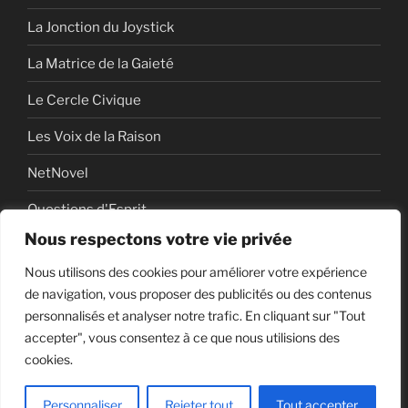
La Jonction du Joystick
La Matrice de la Gaieté
Le Cercle Civique
Les Voix de la Raison
NetNovel
Questions d'Esprit
Nous respectons votre vie privée
Série
Nous utilisons des cookies pour améliorer votre expérience
Série vidéo
de navigation, vous proposer des publicités ou des contenus
personnalisés et analyser notre trafic. En cliquant sur "Tout
accepter", vous consentez à ce que nous utilisions des
cookies.
Politique de confidentialité
Fièrement propulsé par
WordPress
Personnaliser
Rejeter tout
Tout accepter