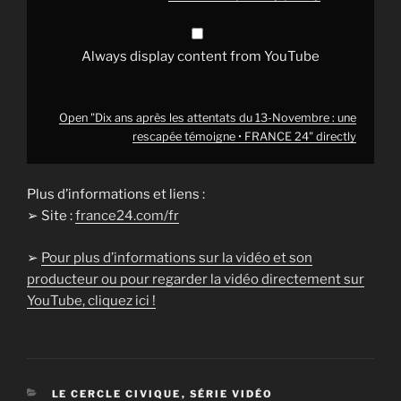
témoigne
•
FRANCE
24"
Always display content from YouTube
from
YouTube
Open "Dix ans après les attentats du 13-Novembre : une
rescapée témoigne • FRANCE 24" directly
Plus d’informations et liens :
➢ Site :
france24.com/fr
➢
Pour plus d’informations sur la vidéo et son
producteur ou pour regarder la vidéo directement sur
YouTube, cliquez ici !
CATÉGORIES
LE CERCLE CIVIQUE
,
SÉRIE VIDÉO