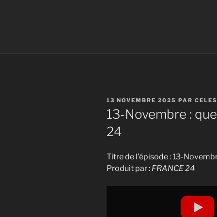
PUBLIÉ
13 NOVEMBRE 2025
PAR
CELE
LE
13-Novembre : quel
24
Titre de l’épisode : 13-Novembr
Produit par :
FRANCE 24
Display
"13-
Novembre