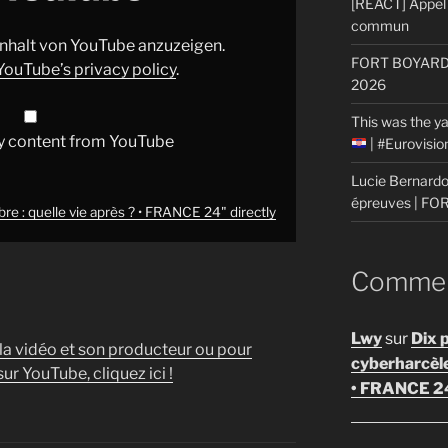
[REACT] Appel 
commun
 Inhalt von YouTube anzuzeigen.
FORT BOYARD: 
YouTube’s privacy policy
.
2026
This was the ya
y content from YouTube
| #Eurovisi
Lucie Bernardon
épreuves | F
 : quelle vie après ? • FRANCE 24" directly
Comment
Lwy
sur
Dix 
 la vidéo et son producteur ou pour
cyberharcèl
ur YouTube, cliquez ici !
• FRANCE 2