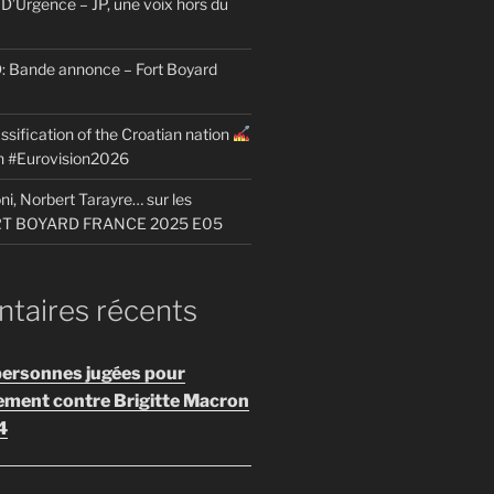
D’Urgence – JP, une voix hors du
Bande annonce – Fort Boyard
ssification of the Croatian nation
on #Eurovision2026
i, Norbert Tarayre… sur les
ORT BOYARD FRANCE 2025 E05
aires récents
personnes jugées pour
ement contre Brigitte Macron
4