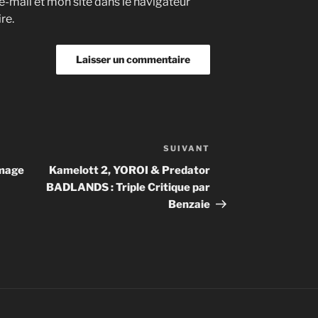
-mail et mon site dans le navigateur
re.
SUIVANT
Article
suivant
mmage
Kamelott 2, YOROI & Predator
BADLANDS : Triple Critique par
Benzaie