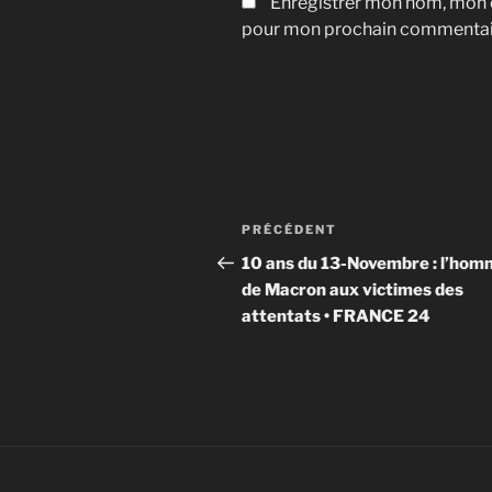
Enregistrer mon nom, mon e
pour mon prochain commentai
Navigation
Article
PRÉCÉDENT
de
précédent
10 ans du 13-Novembre : l’ho
de Macron aux victimes des
l’article
attentats • FRANCE 24