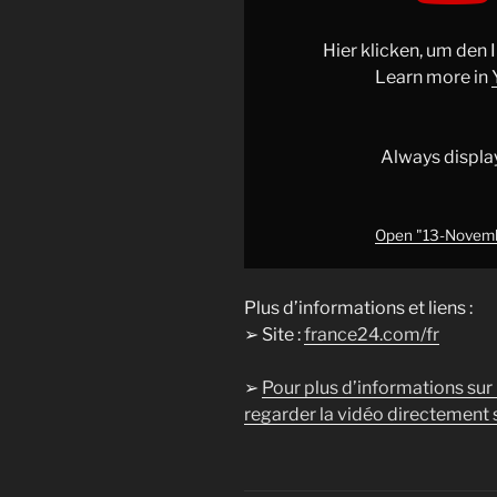
:
quelle
Hier klicken, um den
vie
Learn more in
après
?
•
Always displa
FRANCE
24"
from
Open "13-Novembre
YouTube
Plus d’informations et liens :
➢ Site :
france24.com/fr
➢
Pour plus d’informations sur
regarder la vidéo directement s