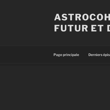
Aller
au
ASTROCOH
contenu
principal
FUTUR ET 
Page principale
Derniers épi