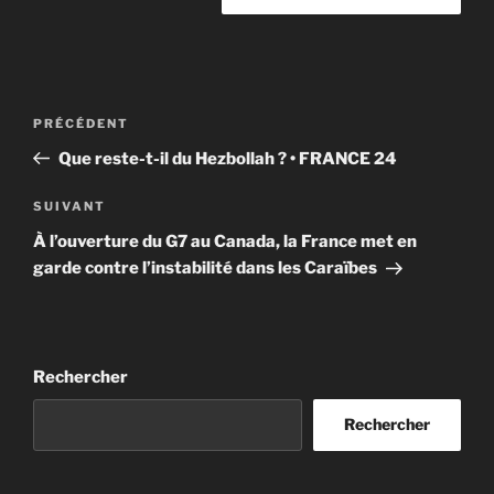
Navigation
Article
PRÉCÉDENT
de
précédent
Que reste-t-il du Hezbollah ? • FRANCE 24
l’article
Article
SUIVANT
suivant
À l’ouverture du G7 au Canada, la France met en
garde contre l’instabilité dans les Caraïbes
Rechercher
Rechercher