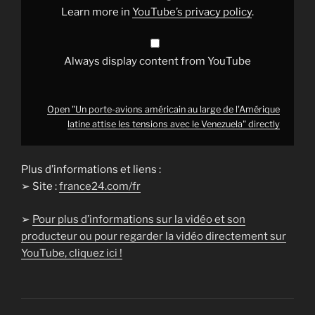
attise
Learn more in
YouTube’s privacy policy
.
les
tensions
avec
le
Venezuela"
Always display content from YouTube
from
YouTube
Open "Un porte-avions américain au large de l'Amérique
latine attise les tensions avec le Venezuela" directly
Plus d’informations et liens :
➢ Site :
france24.com/fr
➢
Pour plus d’informations sur la vidéo et son
producteur ou pour regarder la vidéo directement sur
YouTube, cliquez ici !