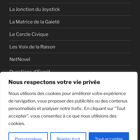
La Jonction du Joystick
La Matrice de la Gaieté
Le Cercle Civique
Les Voix de la Raison
NetNovel
Questions d'Esprit
Nous respectons votre vie privée
Série
Nous utilisons des cookies pour améliorer votre expérience
Série vidéo
de navigation, vous proposer des publicités ou des contenus
personnalisés et analyser notre trafic. En cliquant sur "Tout
accepter", vous consentez à ce que nous utilisions des
cookies.
Politique de confidentialité
Fièrement propulsé par
WordPress
Personnaliser
Rejeter tout
Tout accepter