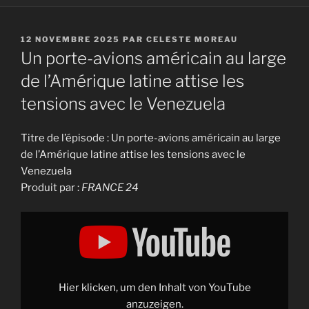
PUBLIÉ
12 NOVEMBRE 2025
PAR
CELESTE MOREAU
LE
Un porte-avions américain au large
de l’Amérique latine attise les
tensions avec le Venezuela
Titre de l’épisode : Un porte-avions américain au large
de l’Amérique latine attise les tensions avec le
Venezuela
Produit par :
FRANCE 24
Display
"Un
porte-
avions
américain
au
large
de
Hier klicken, um den Inhalt von YouTube
l'Amérique
latine
anzuzeigen.