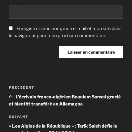
Enregistrer mon nom, mon e-mail et mon site dans
le navigateur pour mon prochain commentaire.
Navigation
Article
PRÉCÉDENT
de
précédent
L’écrivain franco-algérien Boualem Sansal gracié
l’article
et bientôt transféré en Allemagne
Article
SUIVANT
suivant
« Les Aigles de la République » : Tarik Saleh défie le