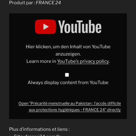
Produit par :
FRANCE 24
Display
"Précarité
menstruelle
au
Pakistan
:
l'accès
difficile
Hier klicken, um den Inhalt von YouTube
aux
protections
anzuzeigen.
hygiéniques
Learn more in
YouTube’s privacy policy
.
•
FRANCE
24"
from
YouTube
Always display content from YouTube
Open "Précarité menstruelle au Pakistan : l'accès difficile
aux protections hygiéniques • FRANCE 24" directly
Plus d’informations et liens :