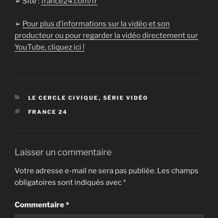
➢ Site :
france24.com/fr
➢
Pour plus d’informations sur la vidéo et son
producteur ou pour regarder la vidéo directement sur
YouTube, cliquez ici !
CATÉGORIES
LE CERCLE CIVIQUE
,
SÉRIE VIDÉO
ÉTIQUETTES
FRANCE 24
Laisser un commentaire
Votre adresse e-mail ne sera pas publiée.
Les champs
obligatoires sont indiqués avec
*
Commentaire
*