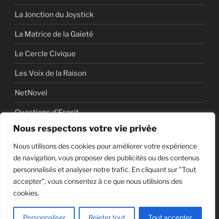
La Jonction du Joystick
La Matrice de la Gaieté
Le Cercle Civique
Les Voix de la Raison
NetNovel
Questions d'Esprit
Nous respectons votre vie privée
Série
Nous utilisons des cookies pour améliorer votre expérience
Série vidéo
de navigation, vous proposer des publicités ou des contenus
personnalisés et analyser notre trafic. En cliquant sur "Tout
accepter", vous consentez à ce que nous utilisions des
cookies.
Politique de confidentialité
Fièrement propulsé par
WordPress
Personnaliser
Rejeter tout
Tout accepter