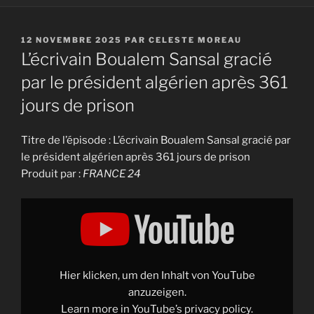
PUBLIÉ
12 NOVEMBRE 2025
PAR
CELESTE MOREAU
LE
L’écrivain Boualem Sansal gracié
par le président algérien après 361
jours de prison
Titre de l’épisode : L’écrivain Boualem Sansal gracié par
le président algérien après 361 jours de prison
Produit par :
FRANCE 24
Display
"L'écrivain
Boualem
Sansal
gracié
par
le
président
Hier klicken, um den Inhalt von YouTube
algérien
après
anzuzeigen.
361
Learn more in
YouTube’s privacy policy
.
jours