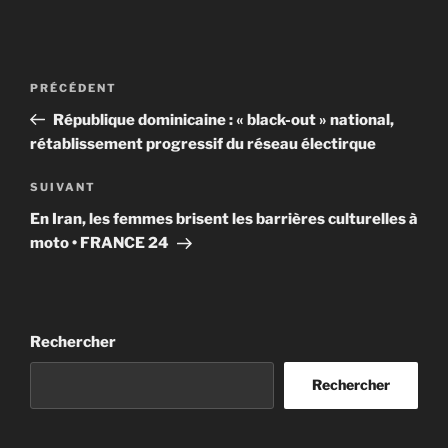
Navigation
Article
PRÉCÉDENT
de
précédent
République dominicaine : « black-out » national,
l’article
rétablissement progressif du réseau électirque
Article
SUIVANT
suivant
En Iran, les femmes brisent les barrières culturelles à
moto • FRANCE 24
Rechercher
Rechercher