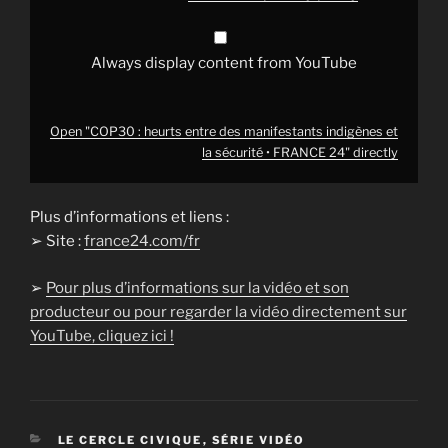
FRANCE
24"
from
YouTube
Always display content from YouTube
Open "COP30 : heurts entre des manifestants indigènes et
la sécurité • FRANCE 24" directly
Plus d’informations et liens :
➢ Site :
france24.com/fr
➢
Pour plus d’informations sur la vidéo et son
producteur ou pour regarder la vidéo directement sur
YouTube, cliquez ici !
CATÉGORIES
LE CERCLE CIVIQUE
,
SÉRIE VIDÉO