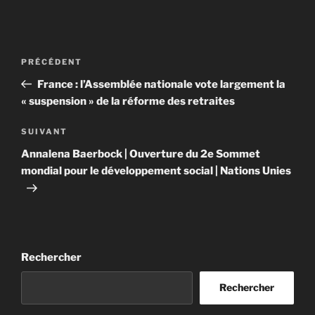
Navigation
Article
PRÉCÉDENT
de
précédent
France : l’Assemblée nationale vote largement la
l’article
« suspension » de la réforme des retraites
Article
SUIVANT
suivant
Annalena Baerbock | Ouverture du 2e Sommet
mondial pour le développement social | Nations Unies
Rechercher
Rechercher