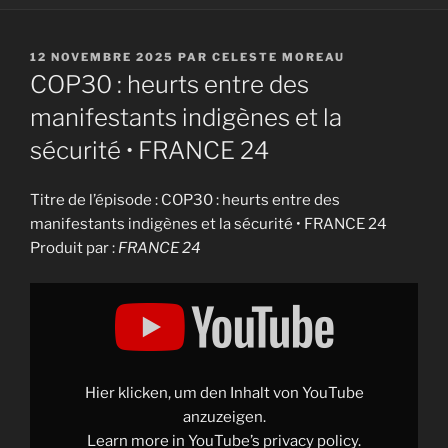
PUBLIÉ
12 NOVEMBRE 2025
PAR
CELESTE MOREAU
LE
COP30 : heurts entre des
manifestants indigènes et la
sécurité • FRANCE 24
Titre de l’épisode : COP30 : heurts entre des
manifestants indigènes et la sécurité • FRANCE 24
Produit par :
FRANCE 24
Display
"COP30
:
heurts
entre
des
manifestants
indigènes
Hier klicken, um den Inhalt von YouTube
et
la
anzuzeigen.
sécurité
Learn more in
YouTube’s privacy policy
.
•