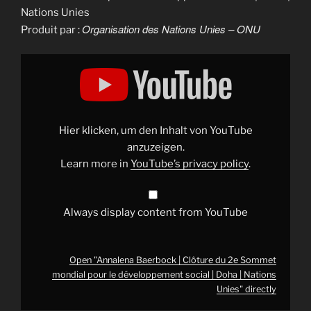
Nations Unies
Organisation des Nations Unies – ONU
Produit par :
Display
"Annalena
Baerbock
|
Clôture
du
2e
Sommet
Hier klicken, um den Inhalt von YouTube
mondial
pour
anzuzeigen.
le
Learn more in
YouTube’s privacy policy
.
développement
social
|
Doha
|
Always display content from YouTube
Nations
Unies"
from
YouTube
Open "Annalena Baerbock | Clôture du 2e Sommet
mondial pour le développement social | Doha | Nations
Unies" directly