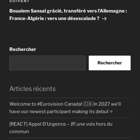
Article
SUIVANT
suivant
Boualem Sansal grâcié, transféré vers l’Allemagne :
France-Algérie : vers une désescalade ?
Rechercher
Rechercher
Articles récents
Welcome to #Eurovision Canada! 🇨🇦 In 2027 we’ll
have our newest participant making its debut ⭐
[REACT] Appel D’Urgence – JP, une voix hors du
commun