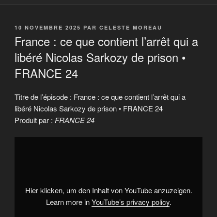
PUBLIÉ
10 NOVEMBRE 2025
PAR
CELESTE MOREAU
LE
France : ce que contient l’arrêt qui a
libéré Nicolas Sarkozy de prison •
FRANCE 24
Titre de l’épisode : France : ce que contient l’arrêt qui a
libéré Nicolas Sarkozy de prison • FRANCE 24
Produit par :
FRANCE 24
Display
"France
:
ce
que
contient
l'arrêt
qui
Hier klicken, um den Inhalt von YouTube anzuzeigen.
a
libéré
Learn more in
YouTube’s privacy policy
.
Nicolas
Sarkozy