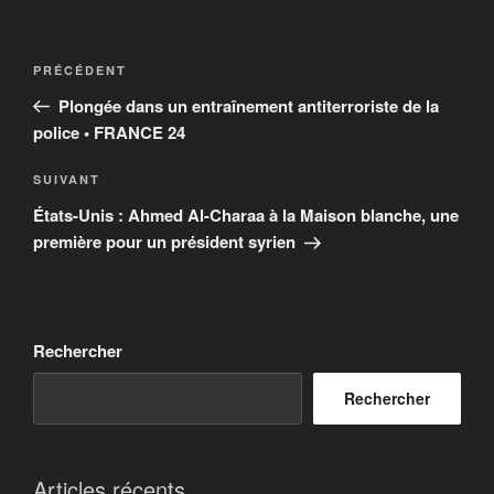
Navigation
Article
PRÉCÉDENT
de
précédent
Plongée dans un entraînement antiterroriste de la
l’article
police • FRANCE 24
Article
SUIVANT
suivant
États-Unis : Ahmed Al-Charaa à la Maison blanche, une
première pour un président syrien
Rechercher
Rechercher
Articles récents