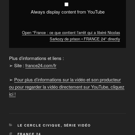
de
prison
•
Always display content from YouTube
FRANCE
24"
from
YouTube
Open "France : ce que contient l'arrêt qui a libéré Nicolas
Sarkozy de prison • FRANCE 24" directly
Plus d’informations et liens :
➢ Site :
france24.com/fr
➢
Pour plus d’informations sur la vidéo et son producteur
ou pour regarder la vidéo directement sur YouTube, cliquez
ici !
CATÉGORIES
LE CERCLE CIVIQUE
,
SÉRIE VIDÉO
ÉTIQUETTES
FRANCE 24