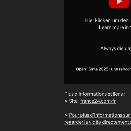
2025
:
une
Hier klicken, um den
rencontre
Learn more in
pour
faire
rayonner
Always displa
la
musique
africaine
Open "Sima 2025 : une rencont
•
FRANCE
24"
Plus d’informations et liens :
from
➢ Site :
france24.com/fr
YouTube
➢
Pour plus d’informations sur
regarder la vidéo directement s