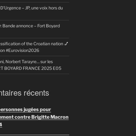
D’Urgence – JP, une voix hors du
Bande annonce – Fort Boyard
ssification of the Croatian nation 💅
sion #Eurovision2026
i, Norbert Tarayre… sur les
ORT BOYARD FRANCE 2025 E05
aires récents
personnes jugées pour
ement contre Brigitte Macron
4