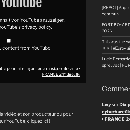
[REACT] Appel 
commun
 Inhalt von YouTube anzuzeigen.
FORT BOYARD: 
YouTube’s privacy policy
.
2026
This was the ya
y content from YouTube
🇭🇷 | #Eurovi
Lucie Bernardon
épreuves | F
re pour faire rayonner la musique africaine •
FRANCE 24" directly
Comment
Lwy
sur
Dix 
cyberharcèl
 la vidéo et son producteur ou pour
• FRANCE 2
ur YouTube, cliquez ici !