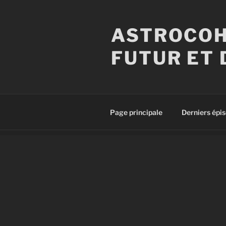
Aller
au
ASTROCOH
contenu
principal
FUTUR ET 
Page principale
Derniers épi