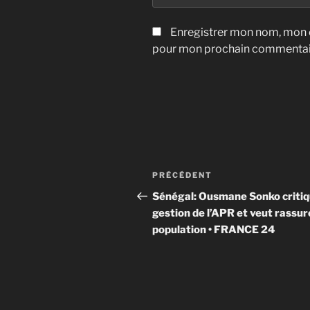
Enregistrer mon nom, mon e
pour mon prochain commentai
Navigation
Article
PRÉCÉDENT
de
précédent
Sénégal: Ousmane Sonko critiq
l’article
gestion de l’APR et veut rassur
population • FRANCE 24