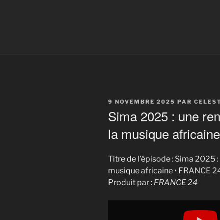
PUBLIÉ
9 NOVEMBRE 2025
PAR
CELES
LE
Sima 2025 : une ren
la musique africai
Titre de l’épisode : Sima 2025 :
musique africaine • FRANCE 2
Produit par :
FRANCE 24
Display
"Sima